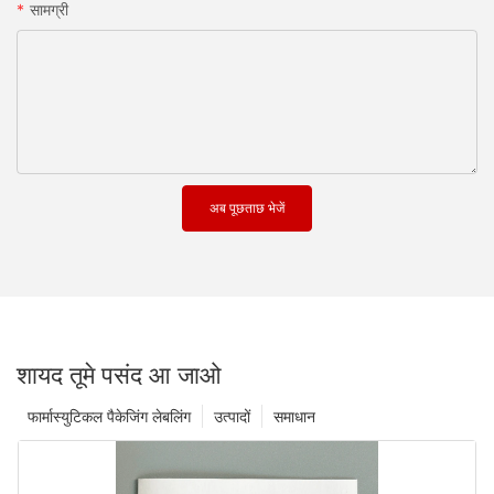
सामग्री
अब पूछताछ भेजें
शायद तूमे पसंद आ जाओ
फार्मास्युटिकल पैकेजिंग लेबलिंग
उत्पादों
समाधान