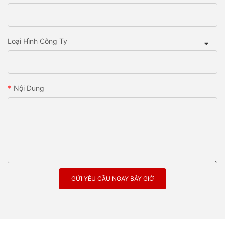
Loại Hình Công Ty
Nội Dung
GỬI YÊU CẦU NGAY BÂY GIỜ