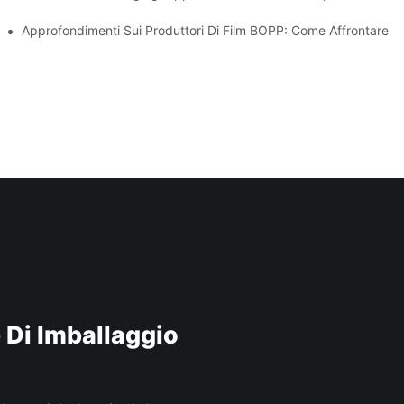
r La Tua Attività
Approfondimenti Sui Produttori Di Film BOPP: Come Affrontare 
e Di Imballaggio