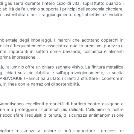
di gas serra durante l'intero ciclo di vita, soprattutto quando i
ciclabilità dell'alluminio supporta i principi dell'economia circolare,
sostenibilità e per il raggiungimento degli obiettivi aziendali in
bientale degli imballaggi. I marchi che adottano coperchi in
luminio è frequentemente associato a qualità premium, purezza e
ente importanti in settori come bevande, cosmetici e alimenti
 prima impressione.
, l'alluminio offre un chiaro segnale visivo. La finitura metallica
iari sulla riciclabilità e sull'approvvigionamento, la scelta
HARDVOGUE (Haimu) ha aiutato i clienti a sfruttare i coperchi in
in linea con le narrazioni di sostenibilità.
 Garantiscono eccellenti proprietà di barriera contro ossigeno e
 e a proteggere i contenuti più delicati. L'alluminio è inoltre
r soddisfare i requisiti di tenuta, di sicurezza antimanomissione
migliore resistenza al calore e può sopportare i processi di