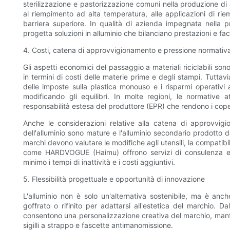
sterilizzazione e pastorizzazione comuni nella produzione di 
al riempimento ad alta temperatura, alle applicazioni di ri
barriera superiore. In qualità di azienda impegnata nella 
progetta soluzioni in alluminio che bilanciano prestazioni e fac
4. Costi, catena di approvvigionamento e pressione normativ
Gli aspetti economici del passaggio a materiali riciclabili so
in termini di costi delle materie prime e degli stampi. Tuttavia
delle imposte sulla plastica monouso e i risparmi operativi 
modificando gli equilibri. In molte regioni, le normative at
responsabilità estesa del produttore (EPR) che rendono i coperc
Anche le considerazioni relative alla catena di approvvi
dell'alluminio sono mature e l'alluminio secondario prodotto da
marchi devono valutare le modifiche agli utensili, la compatibil
come HARDVOGUE (Haimu) offrono servizi di consulenza e sol
minimo i tempi di inattività e i costi aggiuntivi.
5. Flessibilità progettuale e opportunità di innovazione
L'alluminio non è solo un'alternativa sostenibile, ma è anc
goffrato o rifinito per adattarsi all'estetica del marchio. Da
consentono una personalizzazione creativa del marchio, mante
sigilli a strappo e fascette antimanomissione.