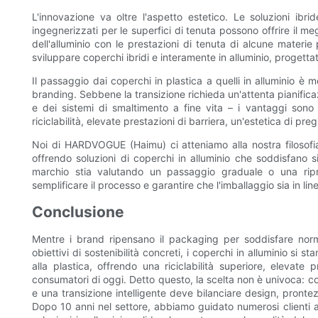
L'innovazione va oltre l'aspetto estetico. Le soluzioni ibr
ingegnerizzati per le superfici di tenuta possono offrire il meg
dell'alluminio con le prestazioni di tenuta di alcune materi
sviluppare coperchi ibridi e interamente in alluminio, progetta
Il passaggio dai coperchi in plastica a quelli in alluminio è 
branding. Sebbene la transizione richieda un'attenta pianifica
e dei sistemi di smaltimento a fine vita – i vantaggi sono 
riciclabilità, elevate prestazioni di barriera, un'estetica di pr
Noi di HARDVOGUE (Haimu) ci atteniamo alla nostra filosofia 
offrendo soluzioni di coperchi in alluminio che soddisfano sia
marchio stia valutando un passaggio graduale o una ripro
semplificare il processo e garantire che l'imballaggio sia in lin
Conclusione
Mentre i brand ripensano il packaging per soddisfare norm
obiettivi di sostenibilità concreti, i coperchi in alluminio s
alla plastica, offrendo una riciclabilità superiore, elevat
consumatori di oggi. Detto questo, la scelta non è univoca: co
e una transizione intelligente deve bilanciare design, pront
Dopo 10 anni nel settore, abbiamo guidato numerosi clienti a