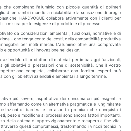
ide che combinano l'alluminio con piccole quantità di polimeri
lio di entrambi i mondi: la riciclabilità e la sensazione di pregio
e plastiche. HARDVOGUE collabora attivamente con i clienti per
ti su misura per le esigenze di prodotto e di processo.
motivato da considerazioni ambientali, funzionali, normative e di
zione – che tenga conto dei costi, della compatibilità produttiva
innegabili per molti marchi. L'alluminio offre una comprovata
egio e opportunità di innovazione nel design.
aziendale di produttori di materiali per imballaggi funzionali,
 gli obiettivi di prestazioni che di sostenibilità. Che il vostro
gettazione completa, collaborare con fornitori esperti può
ea con gli obiettivi aziendali e ambientali a lungo termine.
ative più severe, aspettative dei consumatori più esigenti e
i stanno affermando come un'alternativa pragmatica e lungimirante
e prestazioni di barriera e un aspetto premium che conquista i
sti, peso e modifiche ai processi sono ancora fattori importanti,
ezza della catena di approvvigionamento e recupero a fine vita.
ttraverso questi compromessi, trasformando i vincoli tecnici in