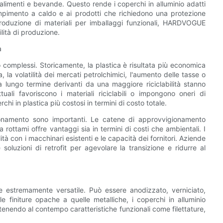
alimenti e bevande. Questo rende i coperchi in alluminio adatti
empimento a caldo e ai prodotti che richiedono una protezione
produzione di materiali per imballaggi funzionali, HARDVOGUE
ilità di produzione.
a
no complessi. Storicamente, la plastica è risultata più economica
, la volatilità dei mercati petrolchimici, l'aumento delle tasse o
a lungo termine derivanti da una maggiore riciclabilità stanno
tuali favoriscono i materiali riciclabili o impongono oneri di
hi in plastica più costosi in termini di costo totale.
gionamento sono importanti. Le catene di approvvigionamento
 rottami offre vantaggi sia in termini di costi che ambientali. I
ità con i macchinari esistenti e le capacità dei fornitori. Aziende
uzioni di retrofit per agevolare la transizione e ridurre al
he estremamente versatile. Può essere anodizzato, verniciato,
lle finiture opache a quelle metalliche, i coperchi in alluminio
nendo al contempo caratteristiche funzionali come filettature,