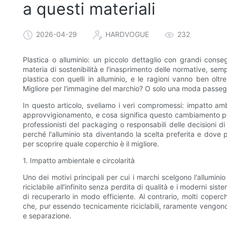
a questi materiali
2026-04-29
HARDVOGUE
232
Plastica o alluminio: un piccolo dettaglio con grandi con
materia di sostenibilità e l'inasprimento delle normative, se
plastica con quelli in alluminio, e le ragioni vanno ben olt
Migliore per l'immagine del marchio? O solo una moda passe
In questo articolo, sveliamo i veri compromessi: impatto ambie
approvvigionamento, e cosa significa questo cambiamento per 
professionisti del packaging o responsabili delle decisioni d
perché l'alluminio sta diventando la scelta preferita e dove
per scoprire quale coperchio è il migliore.
1. Impatto ambientale e circolarità
Uno dei motivi principali per cui i marchi scelgono l'alluminio 
riciclabile all'infinito senza perdita di qualità e i moderni sis
di recuperarlo in modo efficiente. Al contrario, molti coperch
che, pur essendo tecnicamente riciclabili, raramente vengono
e separazione.