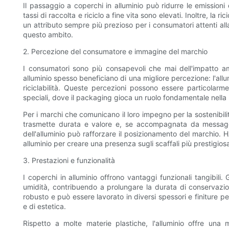
Il passaggio a coperchi in alluminio può ridurre le emissioni 
tassi di raccolta e riciclo a fine vita sono elevati. Inoltre, la ri
un attributo sempre più prezioso per i consumatori attenti alla 
questo ambito.
2. Percezione del consumatore e immagine del marchio
I consumatori sono più consapevoli che mai dell'impatto am
alluminio spesso beneficiano di una migliore percezione: l'al
riciclabilità. Queste percezioni possono essere particolarm
speciali, dove il packaging gioca un ruolo fondamentale nella
Per i marchi che comunicano il loro impegno per la sostenibilità
trasmette durata e valore e, se accompagnata da messaggi ch
dell'alluminio può rafforzare il posizionamento del marchio. 
alluminio per creare una presenza sugli scaffali più prestigiosa, 
3. Prestazioni e funzionalità
I coperchi in alluminio offrono vantaggi funzionali tangibili.
umidità, contribuendo a prolungare la durata di conservazione
robusto e può essere lavorato in diversi spessori e finiture pe
e di estetica.
Rispetto a molte materie plastiche, l'alluminio offre una 