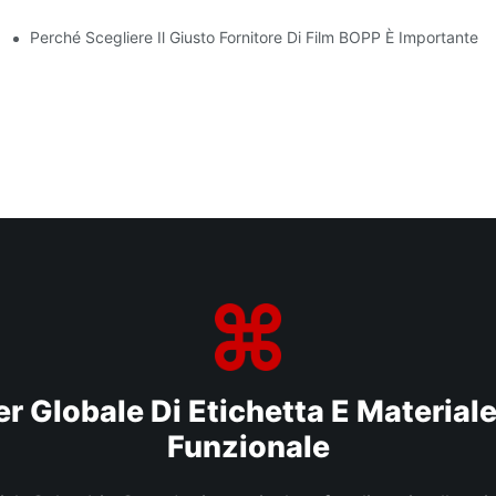
allaggio Di Lusso
Perché Scegliere Il Giusto Fornitore Di Film BOPP È Importante Pe
r Globale Di Etichetta E Material
Funzionale