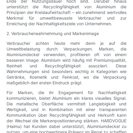
Ende der Nutzungsdauer hoch sind. Darüber hinaus
unterstützt die Recyclingfähigkeit von Aluminium die
Prinzipien der Kreislaufwirtschaft – ein zunehmend wertvolles
Merkmal für umweltbewusste Verbraucher und zur
Erreichung der Nachhaltigkeitsziele von Unternehmen.
2. Verbraucherwahrnehmung und Markenimage
Verbraucher achten heute mehr denn je auf die
Umweltbelastung durch Verpackungen. Marken, die
Aluminiumdeckel verwenden, profitieren oft von einem
besseren Image: Aluminium wird häufig mit Premiumqualität,
Reinheit und Recyclingfähigkeit assoziiert. Diese
Wahrnehmungen sind besonders wichtig in Kategorien wie
Getränke, Kosmetik und Feinkost, wo die Verpackung
maßgeblich den ersten Eindruck prägt.
Für Marken, die ihr Engagement für Nachhaltigkeit
kommunizieren, bietet Aluminium ein klares visuelles Signal.
Die metallische Oberfläche vermittelt Langlebigkeit und
Wertigkeit, und in Kombination mit einer transparenten
Kommunikation über Recyclingfähigkeit und Herkunft kann
der Wechsel die Markenpositionierung stärken. HARDVOGUE
(Haimu) hat Kunden dabei unterstützt, Aluminiumdeckel zu
nutzen, um eine hochwertigere Präsenz im Regal zu schaffen