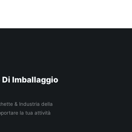
e Di Imballaggio
chette & Industria della
portare la tua attività