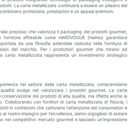
prodotti. La carta metallizzata continuerà a essere un pilastro del
e combinano protezione, prestazioni e un appeal premium.
riale prezioso che valorizza il packaging dei prodotti gourmet,
 un fornitore affidabile come HARDVOGUE (Haimu) garantisce
portata da una filosofia aziendale radicata nella fornitura di
ccesso del marchio. Per i produttori gourmet che mirano ad
 la carta metallizzata rappresenta un investimento strategico
perienza nel settore della carta metallizzata, comprendiamo
ualità svolge nel valorizzare i prodotti gourmet. La carta
i conservazione dei prodotti di alta qualità, ma riflette anche la
. Collaborando con fornitori di carta metallizzata di fiducia, i
tti in confezioni che catturano l'attenzione dei consumatori e
al nostro impegno per l'eccellenza, siamo orgogliosi di aiutare
ono nel competitivo mercato gourmet e lasciano un'impressione