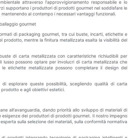
mbientale attraverso l'approvvigionamento responsabile e lo
forzi supportano i produttori di prodotti gourmet nel soddisfare le
li, mantenendo al contempo i necessari vantaggi funzionali.
imballaggio gourmet
formati di packaging gourmet, tra cui buste, incarti, etichette e
 prodotto, mentre la finitura metallizzata esalta la visibilità del
ste di carta metallizzata con caratteristiche richiudibili per
di lusso possono optare per involucri di carta metallizzata che
e, le etichette metallizzate possono completare il design del
 esplorare queste possibilità, scegliendo qualità di carta
rodotto e agli obiettivi estetici.
 all'avanguardia, dando priorità allo sviluppo di materiali di
he esigenze dei produttori di prodotti gourmet. Il nostro impegno
 esperta sulla selezione dei materiali, sulla conformità normativa
di prodotti integrando tecnologie di packaging intelligenti e