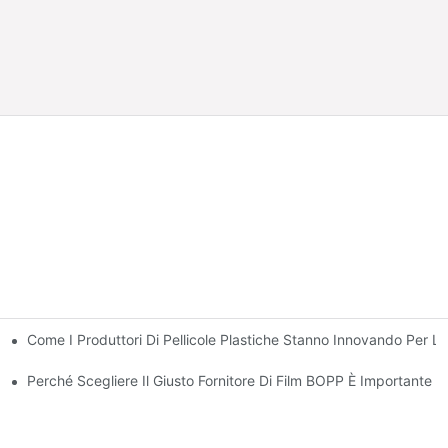
Come I Produttori Di Pellicole Plastiche Stanno Innovando Per La 
bili
allaggio Di Lusso
Perché Scegliere Il Giusto Fornitore Di Film BOPP È Importante Pe