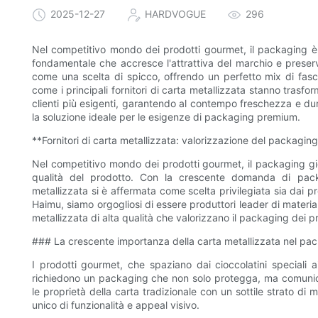
2025-12-27
HARDVOGUE
296
Nel competitivo mondo dei prodotti gourmet, il packaging 
fondamentale che accresce l'attrattiva del marchio e preserv
come una scelta di spicco, offrendo un perfetto mix di fasci
come i principali fornitori di carta metallizzata stanno trasf
clienti più esigenti, garantendo al contempo freschezza e du
la soluzione ideale per le esigenze di packaging premium.
**Fornitori di carta metallizzata: valorizzazione del packagin
Nel competitivo mondo dei prodotti gourmet, il packaging gioc
qualità del prodotto. Con la crescente domanda di packa
metallizzata si è affermata come scelta privilegiata sia da
Haimu, siamo orgogliosi di essere produttori leader di materiali
metallizzata di alta qualità che valorizzano il packaging dei p
### La crescente importanza della carta metallizzata nel p
I prodotti gourmet, che spaziano dai cioccolatini speciali ai
richiedono un packaging che non solo protegga, ma comunich
le proprietà della carta tradizionale con un sottile strato di m
unico di funzionalità e appeal visivo.