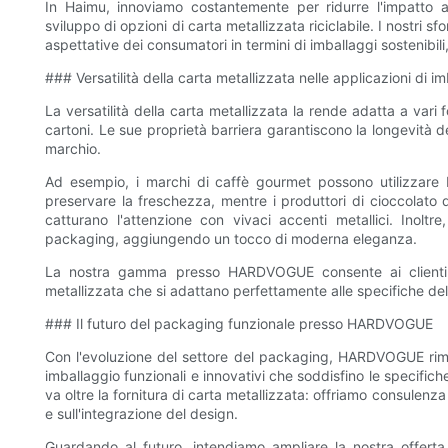
In Haimu, innoviamo costantemente per ridurre l'impatto a
sviluppo di opzioni di carta metallizzata riciclabile. I nostri s
aspettative dei consumatori in termini di imballaggi sostenibi
### Versatilità della carta metallizzata nelle applicazioni di 
La versatilità della carta metallizzata la rende adatta a vari 
cartoni. Le sue proprietà barriera garantiscono la longevità del
marchio.
Ad esempio, i marchi di caffè gourmet possono utilizzare bu
preservare la freschezza, mentre i produttori di cioccolato 
catturano l'attenzione con vivaci accenti metallici. Inoltr
packaging, aggiungendo un tocco di moderna eleganza.
La nostra gamma presso HARDVOGUE consente ai clienti di
metallizzata che si adattano perfettamente alle specifiche del p
### Il futuro del packaging funzionale presso HARDVOGUE
Con l'evoluzione del settore del packaging, HARDVOGUE rimane
imballaggio funzionali e innovativi che soddisfino le specific
va oltre la fornitura di carta metallizzata: offriamo consulenza
e sull'integrazione del design.
Guardando al futuro, intendiamo ampliare la nostra offerta 