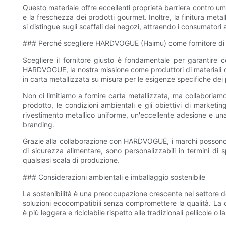
Questo materiale offre eccellenti proprietà barriera contro umi
e la freschezza dei prodotti gourmet. Inoltre, la finitura meta
si distingue sugli scaffali dei negozi, attraendo i consumatori al
### Perché scegliere HARDVOGUE (Haimu) come fornitore di c
Scegliere il fornitore giusto è fondamentale per garantire c
HARDVOGUE, la nostra missione come produttori di materiali di 
in carta metallizzata su misura per le esigenze specifiche dei
Non ci limitiamo a fornire carta metallizzata, ma collaboriamo
prodotto, le condizioni ambientali e gli obiettivi di market
rivestimento metallico uniforme, un'eccellente adesione e una v
branding.
Grazie alla collaborazione con HARDVOGUE, i marchi possono c
di sicurezza alimentare, sono personalizzabili in termini di 
qualsiasi scala di produzione.
### Considerazioni ambientali e imballaggio sostenibile
La sostenibilità è una preoccupazione crescente nel settore d
soluzioni ecocompatibili senza compromettere la qualità. La 
è più leggera e riciclabile rispetto alle tradizionali pellicole o l