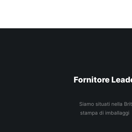
Fornitore Leade
Siamo situati nella Bri
stampa di imballaggi S