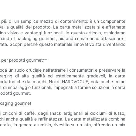
è più di un semplice mezzo di contenimento: è un componente
a la qualità del prodotto. La carta metallizzata si è affermata
no visivo e vantaggi funzionali. In questo articolo, esploriamo
ormando il packaging gourmet, aiutando i marchi ad affascinare i
rata. Scopri perché questo materiale innovativo sta diventando
g per prodotti gourmet**
a un ruolo cruciale nell'attrarre i consumatori e preservare la
ging di alta qualità ed esteticamente gradevoli, la carta
i produttori che dai marchi. Noi di HARDVOGUE, nota anche come
 di imballaggio funzionali, impegnati a fornire soluzioni in carta
rodotti gourmet.
ackaging gourmet
 chicchi di caffè, dagli snack artigianali ai dolciumi di lusso,
i anche qualità e raffinatezza. La carta metallizzata combina
etallo, in genere alluminio, rivestito su un lato, offrendo un mix