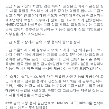
고급 식품 시장의 치열한 경쟁 속에서 포장은 소비자의 관심을 끌
고 제품 품질을 유지하는 데 매우 중요한 역할을 합니다. 고급스
럽고 심미적인 포장에 대한 수요가 증가함에 따라, 금속 코팅지는
제조업체와 브랜드 모두에게 선호되는 소재로 자리 잡았습니다.
HARDVOGUE(하이무)는 고급 식품 포장의 품격을 높이는 고품질
금속 코팅지 솔루션을 제공하는 기능성 포장재 선도 기업으로서
자부심을 가지고 있습니다.
고급 식품 포장에서 금속 코팅 용지의 중요성 증대
고급 초콜릿과 커피 원두부터 수제 스낵과 고급 제과류에 이르기
까지 다양한 미식 제품에는 제품을 보호할 뿐만 아니라 품질과 세
련미를 전달하는 포장이 필요합니다. 금속 코팅지는 기존 종이의
특성에 한쪽 면에 얇은 금속층(일반적으로 알루미늄)을 코팅하여
기능성과 시각적 매력을 동시에 제공하는 독특한 포장재입니다.
이 소재는 습기, 산소, 빛에 대한 탁월한 차단 기능을 제공하여 고
급 식재료의 섬세한 풍미와 신선도를 유지하는 데 필수적입니다.
또한, 반짝이는 금속 마감 처리는 포장에 고급스러운 느낌을 더해
매장에서 눈길을 사로잡고, 특별하고 고급스러운 제품을 찾는 소
비자들의 마음을 사로잡습니다.
### 금속 코팅 용지 공급업체로 HARDVOGUE(Haimu)를 선택해
야 하는 이유는 무엇일까요?