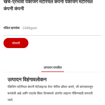
खर्च-प्रभावी पॅकेजिंग मटेरियल कंपनी पॅकेजिंग मटेरियल
कंपनी कंपनी
मॉडेल क्रमांक:
Cil48gsm
चौकशी
उत्पादन तपशील
उत्पादन विहंगावलोकन
पॅकेजिंग मटेरियल कंपनी मेटॅलाइज्ड पेपर सेरीस ऑफर करते, जी कागदापासून
बनलेली आहे आणि पत्रके किंवा रील्समध्ये अंतर्गत लाइनर पॅकिंगसाठी वापरली
जाते.