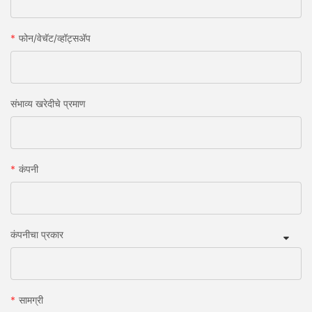
फोन/वेचॅट/व्हॉट्सअ‍ॅप
संभाव्य खरेदीचे प्रमाण
कंपनी
कंपनीचा प्रकार
सामग्री