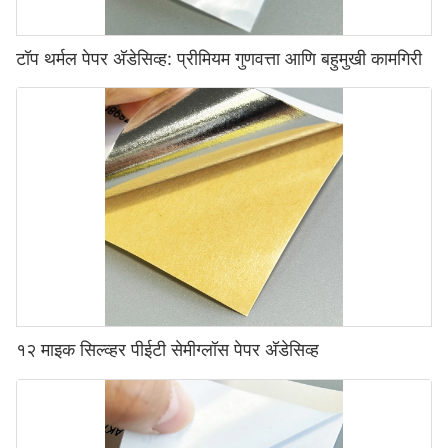
टॉप थर्मल पेपर अ‍ॅडेसिव्ह: प्रीमियम गुणवत्ता आणि बहुमुखी कामगिरी
१२ माइक सिल्व्हर पीईटी सेमीग्लॉस पेपर अ‍ॅडेसिव्ह