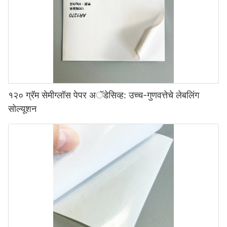
१२० ग्रॅम सेमीग्लॉस पेपर अॅडेसिव्ह: उच्च-गुणवत्तेचे लेबलिंग
सोल्यूशन