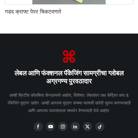
गडद क्राफ्ट पेपर चिकटवणारे
लेबल आणि फंक्शनल पॅकेजिंग सामग्रीचा ग्लोबल
अग्रगण्य पुरवठादार
आम्ही ब्रिटीश कोलंबिया कॅनडामध्ये आहोत, विशेषत: लेबलांवर लक्ष केंद्रित करा &
पॅकेजिंग मुद्रण उद्योग आम्ही आपल्या मुद्रण कच्च्या मालाची खरेदी सुलभ करण्यासाठी
आणि आपल्या व्यवसायाला समर्थन देण्यासाठी येथे आहोत