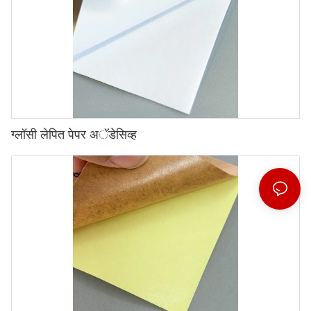
ग्लॉसी लेपित पेपर अॅडेसिव्ह