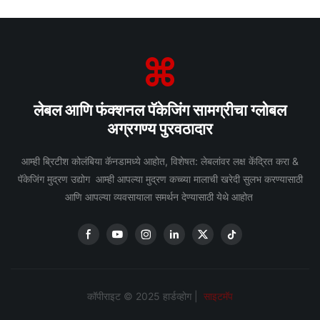
लेबल आणि फंक्शनल पॅकेजिंग सामग्रीचा ग्लोबल
अग्रगण्य पुरवठादार
आम्ही ब्रिटीश कोलंबिया कॅनडामध्ये आहोत, विशेषत: लेबलांवर लक्ष केंद्रित करा &
पॅकेजिंग मुद्रण उद्योग आम्ही आपल्या मुद्रण कच्च्या मालाची खरेदी सुलभ करण्यासाठी
आणि आपल्या व्यवसायाला समर्थन देण्यासाठी येथे आहोत
कॉपीराइट © 2025 हार्डव्होग |
साइटमॅप