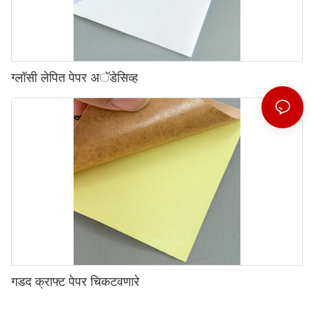
ग्लॉसी लेपित पेपर अॅडेसिव्ह
गडद क्राफ्ट पेपर चिकटवणारे