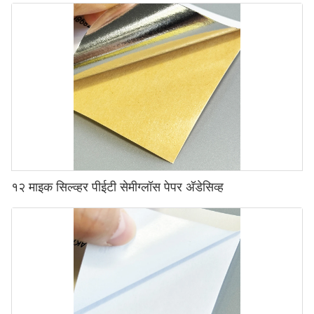
१२ माइक सिल्व्हर पीईटी सेमीग्लॉस पेपर अ‍ॅडेसिव्ह