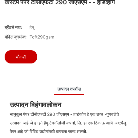
कस्टम पेपर टीसीएफटी 290 जीएसएम - - हार्डव्होग
ब्रँडचे नाव:
हैमू
मॉडेल क्रमांक:
Tcft290gsm
चौकशी
उत्पादन तपशील
उत्पादन विहंगावलोकन
सानुकूल पेपर टीसीएफटी 290 जीएसएम - हार्डव्होग हे एक उच्च -गुणवत्तेचे
उत्पादन आहे जे हांग्झो हैमू टेक्नॉलॉजी कंपनी, लि. हा एक टिकाऊ आणि अष्टपैलू
पेपर आहे जो विविध उद्योगांमध्ये वापरला जाऊ शकतो.