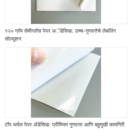
१२० ग्रॅम सेमीग्लॉस पेपर अॅडेसिव्ह: उच्च-गुणवत्तेचे लेबलिंग
सोल्यूशन
टॉप थर्मल पेपर अ‍ॅडेसिव्ह: प्रीमियम गुणवत्ता आणि बहुमुखी कामगिरी