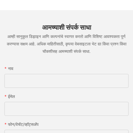
आमच्याशी संपर्क साधा
आम्ही सानुकूल डिझाइन आणि कल्पनांचे स्वागत करतो आणि विशिष्ट आवश्यकता पूर्ण
करण्यास सक्षम आहे. अधिक माहितीसाठी, कृपया वेबसाइटला भेट द्या किंवा प्रश्न किंवा
चौकशीसह आमच्याशी संपर्क साधा.
नाव
ईमेल
फोन/वेचॅट/व्हॉट्सअ‍ॅप