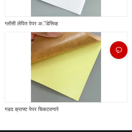
ग्लॉसी लेपित पेपर अॅडेसिव्ह
गडद क्राफ्ट पेपर चिकटवणारे