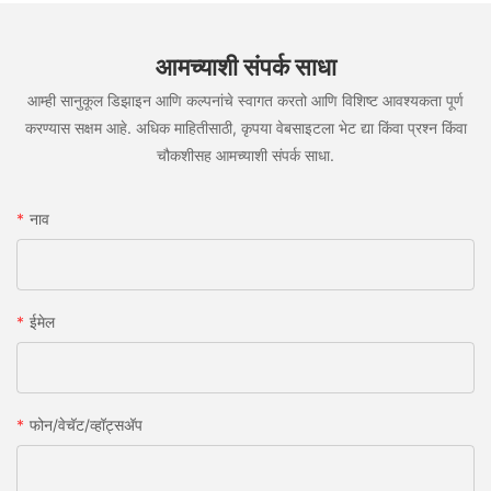
आमच्याशी संपर्क साधा
आम्ही सानुकूल डिझाइन आणि कल्पनांचे स्वागत करतो आणि विशिष्ट आवश्यकता पूर्ण
करण्यास सक्षम आहे. अधिक माहितीसाठी, कृपया वेबसाइटला भेट द्या किंवा प्रश्न किंवा
चौकशीसह आमच्याशी संपर्क साधा.
नाव
ईमेल
फोन/वेचॅट/व्हॉट्सअ‍ॅप