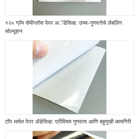
१२० ग्रॅम सेमीग्लॉस पेपर अॅडेसिव्ह: उच्च-गुणवत्तेचे लेबलिंग
सोल्यूशन
टॉप थर्मल पेपर अ‍ॅडेसिव्ह: प्रीमियम गुणवत्ता आणि बहुमुखी कामगिरी