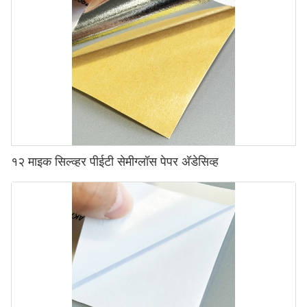
१२ माइक सिल्व्हर पीईटी सेमीग्लॉस पेपर अ‍ॅडेसिव्ह