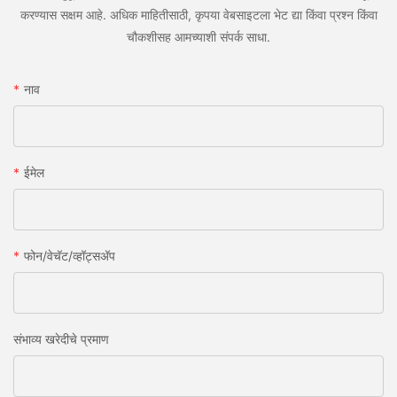
करण्यास सक्षम आहे. अधिक माहितीसाठी, कृपया वेबसाइटला भेट द्या किंवा प्रश्न किंवा
चौकशीसह आमच्याशी संपर्क साधा.
नाव
ईमेल
फोन/वेचॅट/व्हॉट्सअ‍ॅप
संभाव्य खरेदीचे प्रमाण