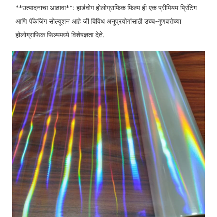
**उत्पादनाचा आढावा**: हार्डवोग होलोग्राफिक फिल्म ही एक प्रीमियम प्रिंटिंग
आणि पॅकेजिंग सोल्यूशन आहे जी विविध अनुप्रयोगांसाठी उच्च-गुणवत्तेच्या
होलोग्राफिक फिल्ममध्ये विशेषज्ञता देते.