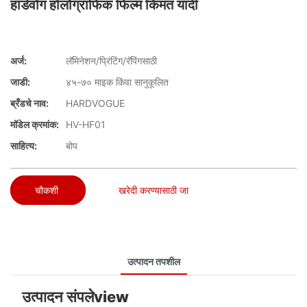
हार्डवोग होलोग्राफिक फिल्म किंमत यादी
अर्ज:
लॅमिनेशन/प्रिंटिंग/रॅपिंगसाठी
जाडी:
४५-७० माइक किंवा सानुकूलित
ब्रँडचे नाव:
HARDVOGUE
मॉडेल क्रमांक:
HV-HF01
साहित्य:
बोप
चौकशी
खरेदी करण्यासाठी जा
उत्पादन तपशील
उत्पादन संपलेview