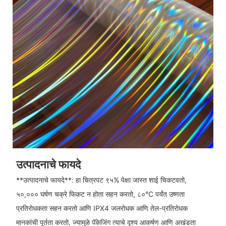
उत्पादनाचे फायदे
**उत्पादनाचे फायदे**: हा चित्रपट ९५% पेक्षा जास्त शाई चिकटवतो,
५०,००० घर्षण चक्रे फिकट न होता सहन करतो, ८०°C पर्यंत उष्णता
प्रतिरोधकता सहन करतो आणि IPX4 जलरोधक आणि तेल-प्रतिरोधक
मानकांची पूर्तता करतो, ज्यामुळे पॅकेजिंग त्याचे दृश्य आकर्षण आणि अखंडता