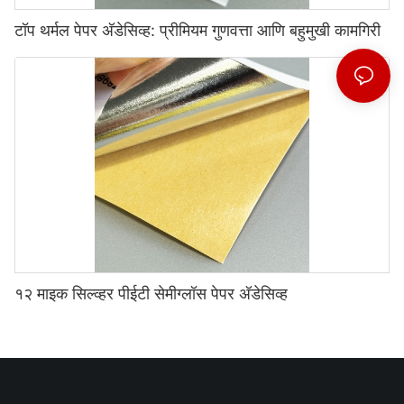
टॉप थर्मल पेपर अ‍ॅडेसिव्ह: प्रीमियम गुणवत्ता आणि बहुमुखी कामगिरी
१२ माइक सिल्व्हर पीईटी सेमीग्लॉस पेपर अ‍ॅडेसिव्ह