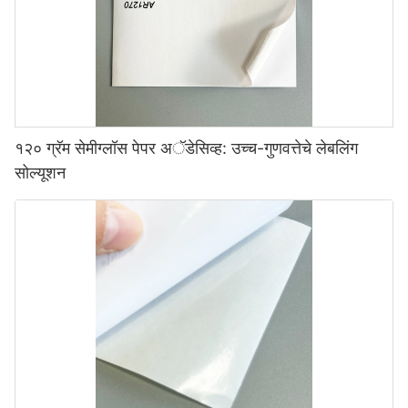
१२० ग्रॅम सेमीग्लॉस पेपर अॅडेसिव्ह: उच्च-गुणवत्तेचे लेबलिंग
सोल्यूशन