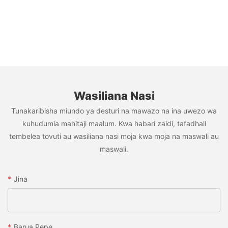
Wasiliana Nasi
Tunakaribisha miundo ya desturi na mawazo na ina uwezo wa
kuhudumia mahitaji maalum. Kwa habari zaidi, tafadhali
tembelea tovuti au wasiliana nasi moja kwa moja na maswali au
maswali.
Jina
Barua Pepe