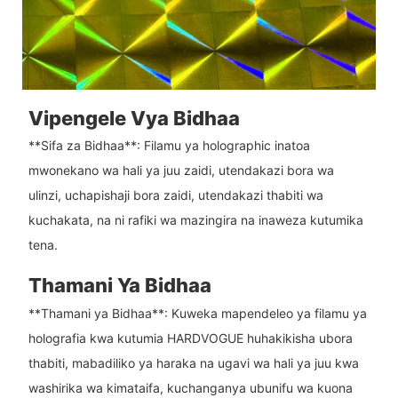
Vipengele Vya Bidhaa
**Sifa za Bidhaa**: Filamu ya holographic inatoa
mwonekano wa hali ya juu zaidi, utendakazi bora wa
ulinzi, uchapishaji bora zaidi, utendakazi thabiti wa
kuchakata, na ni rafiki wa mazingira na inaweza kutumika
tena.
Thamani Ya Bidhaa
**Thamani ya Bidhaa**: Kuweka mapendeleo ya filamu ya
holografia kwa kutumia HARDVOGUE huhakikisha ubora
thabiti, mabadiliko ya haraka na ugavi wa hali ya juu kwa
washirika wa kimataifa, kuchanganya ubunifu wa kuona