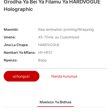
Orodha Ya Bei Ya Filamu Ya HARDVOGUE
Holographic
Maombi:
Kwa lamination /printing/Wrapping
Unene:
45-70mic au Customized
Jina La Chapa:
HARDVOGUE
Nambari Ya Mfano:
HV-HF01
Nyenzo:
Bopp
uchunguzi
Nenda kununua
Maelezo Ya Bidhaa