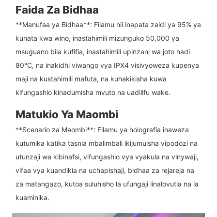
Faida Za Bidhaa
**Manufaa ya Bidhaa**: Filamu hii inapata zaidi ya 95% ya
kunata kwa wino, inastahimili mizunguko 50,000 ya
msuguano bila kufifia, inastahimili upinzani wa joto hadi
80°C, na inakidhi viwango vya IPX4 visivyoweza kupenya
maji na kustahimili mafuta, na kuhakikisha kuwa
kifungashio kinadumisha mvuto na uadilifu wake.
Matukio Ya Maombi
**Scenario za Maombi**: Filamu ya holografia inaweza
kutumika katika tasnia mbalimbali ikijumuisha vipodozi na
utunzaji wa kibinafsi, vifungashio vya vyakula na vinywaji,
vifaa vya kuandikia na uchapishaji, bidhaa za rejareja na
za matangazo, kutoa suluhisho la ufungaji linalovutia na la
kuaminika.