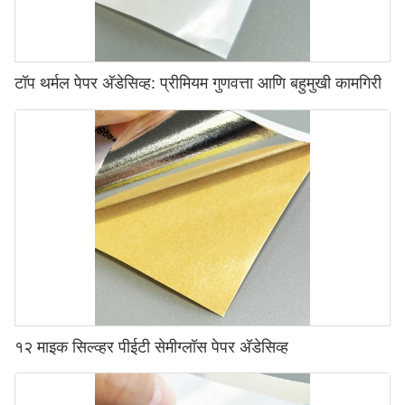
टॉप थर्मल पेपर अ‍ॅडेसिव्ह: प्रीमियम गुणवत्ता आणि बहुमुखी कामगिरी
१२ माइक सिल्व्हर पीईटी सेमीग्लॉस पेपर अ‍ॅडेसिव्ह