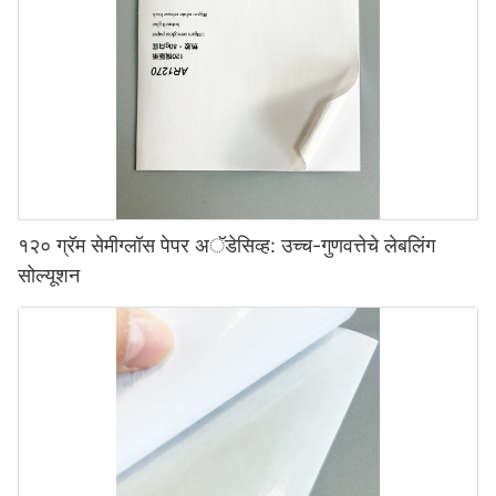
१२० ग्रॅम सेमीग्लॉस पेपर अॅडेसिव्ह: उच्च-गुणवत्तेचे लेबलिंग
सोल्यूशन