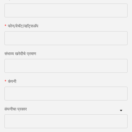
फोन/वेचॅट/व्हॉट्सअ‍ॅप
संभाव्य खरेदीचे प्रमाण
कंपनी
कंपनीचा प्रकार