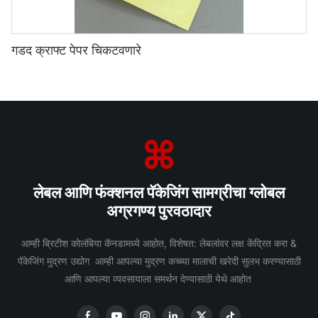
गडद क्राफ्ट पेपर चिकटवणारे
लेबल आणि फंक्शनल पॅकेजिंग सामग्रीचा ग्लोबल
अग्रगण्य पुरवठादार
आम्ही ब्रिटीश कोलंबिया कॅनडामध्ये आहोत, विशेषत: लेबलांवर लक्ष केंद्रित करा &
पॅकेजिंग मुद्रण उद्योग आम्ही आपल्या मुद्रण कच्च्या मालाची खरेदी सुलभ करण्यासाठी
आणि आपल्या व्यवसायाला समर्थन देण्यासाठी येथे आहोत