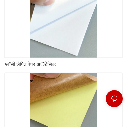
ग्लॉसी लेपित पेपर अॅडेसिव्ह