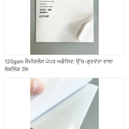
120gsm ਸੈਮੀਗਲੌਸ ਪੇਪਰ ਅਡੈਸਿਵ: ਉੱਚ-ਗੁਣਵੱਤਾ ਵਾਲਾ
ਲੇਬਲਿੰਗ ਹੱਲ