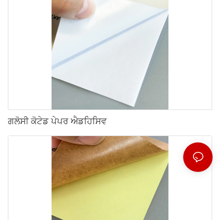
ਗਲੋਸੀ ਕੋਟੇਡ ਪੇਪਰ ਐਡਹਿਸਿਵ