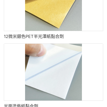
12微米銀色PET半光澤紙黏合劑
光面塗佈紙黏合劑