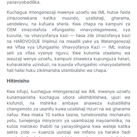
yanavyobadilika.
Kuchagua mtengenezaji mwenye uzoefu wa IML hutoa faida
zinazoonekana katika muundo, uzalishaji, gharama,
uendelevu, na kufuata sheria. Kwa chapa na kampuni za
OEM zinazotafuta vifungashio vinavyotegemewa, vya
kuvutia, na vinavyofanya kazi — hasa zile zinazofanya kazi
na HARDVOGUE (Haimu) na maadili yake ya Watengenezaji
wa Vifaa vya Ufungashio Vinavyofanya Kazi — IML inatoa
seti ya vifaa vyenye nguvu. Kwa kutumia utaalamu wa
wauzaji wenye uzoefu, kampuni zinaweza kupunguza hatari,
kuharakisha uzinduzi, na kuunda vifungashio vinavyostahimili
hali halisi huku zikiimarisha utambulisho wa chapa.
Hitimisho
Kwa kifupi, kuchagua mtengenezaji wa IML mwenye uzoefu
kunamaanisha kuchagua ubora uliothibitishwa, ujuzi wa
kiufundi, na mshirika ambaye anaweza kubadilisha
changamoto za usanifu kuwa uzalishaji mzuri na wa gharama
nafuu. Kwa miaka 10 katika tasnia, tumeboresha michakato
yetu, tumejenga minyororo ya usambazaji inayoaminika, na
kutoa matokeo thabiti na yanayolingana kwa wateja katika
sekta zote — kuanzia uundaji wa mifano ya haraka hadi