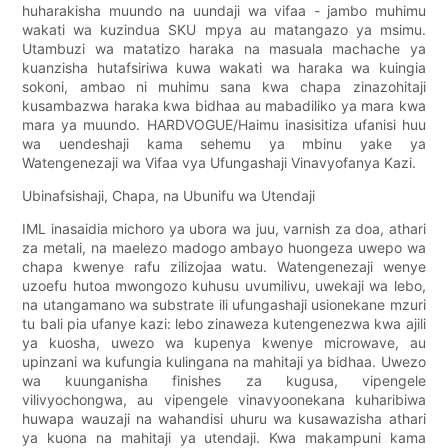
huharakisha muundo na uundaji wa vifaa - jambo muhimu
wakati wa kuzindua SKU mpya au matangazo ya msimu.
Utambuzi wa matatizo haraka na masuala machache ya
kuanzisha hutafsiriwa kuwa wakati wa haraka wa kuingia
sokoni, ambao ni muhimu sana kwa chapa zinazohitaji
kusambazwa haraka kwa bidhaa au mabadiliko ya mara kwa
mara ya muundo. HARDVOGUE/Haimu inasisitiza ufanisi huu
wa uendeshaji kama sehemu ya mbinu yake ya
Watengenezaji wa Vifaa vya Ufungashaji Vinavyofanya Kazi.
Ubinafsishaji, Chapa, na Ubunifu wa Utendaji
IML inasaidia michoro ya ubora wa juu, varnish za doa, athari
za metali, na maelezo madogo ambayo huongeza uwepo wa
chapa kwenye rafu zilizojaa watu. Watengenezaji wenye
uzoefu hutoa mwongozo kuhusu uvumilivu, uwekaji wa lebo,
na utangamano wa substrate ili ufungashaji usionekane mzuri
tu bali pia ufanye kazi: lebo zinaweza kutengenezwa kwa ajili
ya kuosha, uwezo wa kupenya kwenye microwave, au
upinzani wa kufungia kulingana na mahitaji ya bidhaa. Uwezo
wa kuunganisha finishes za kugusa, vipengele
vilivyochongwa, au vipengele vinavyoonekana kuharibiwa
huwapa wauzaji na wahandisi uhuru wa kusawazisha athari
ya kuona na mahitaji ya utendaji. Kwa makampuni kama