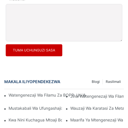
TUMA UCHUNGUZI SASA
MAKALA ILIYOPENDEKEZWA
Blogi
Rasilimali
Watengenezaji Wa Filamu Za BOPP: Uti Wa Mgongo Wa Ufungas
Jinsi Watengenezaji Wa Filamu 
Mustakabali Wa Ufungashaji: Maarifa Kutoka Kwa Watengenez
Wauzaji Wa Karatasi Za Metal
Kwa Nini Kuchagua Mtoaji Bora Wa Filamu Wa BOPP Ni Muhimu 
Maarifa Ya Mtengenezaji Wa Fi