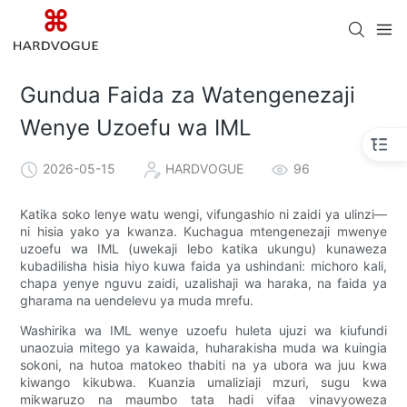
Gundua Faida za Watengenezaji
Wenye Uzoefu wa IML
2026-05-15
HARDVOGUE
96
Katika soko lenye watu wengi, vifungashio ni zaidi ya ulinzi—
ni hisia yako ya kwanza. Kuchagua mtengenezaji mwenye
uzoefu wa IML (uwekaji lebo katika ukungu) kunaweza
kubadilisha hisia hiyo kuwa faida ya ushindani: michoro kali,
chapa yenye nguvu zaidi, uzalishaji wa haraka, na faida ya
gharama na uendelevu ya muda mrefu.
Washirika wa IML wenye uzoefu huleta ujuzi wa kiufundi
unaozuia mitego ya kawaida, huharakisha muda wa kuingia
sokoni, na hutoa matokeo thabiti na ya ubora wa juu kwa
kiwango kikubwa. Kuanzia umaliziaji mzuri, sugu kwa
mikwaruzo na maumbo tata hadi vifaa vinavyoweza