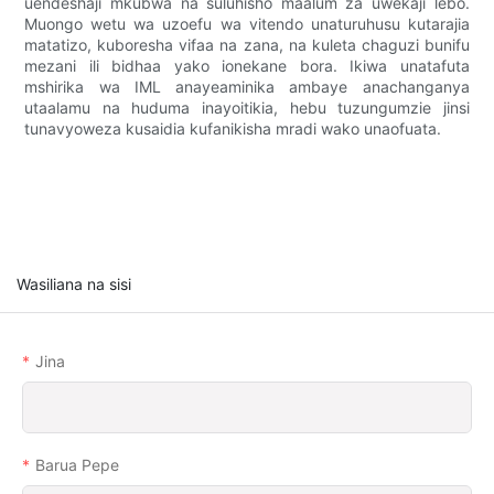
uendeshaji mkubwa na suluhisho maalum za uwekaji lebo.
Muongo wetu wa uzoefu wa vitendo unaturuhusu kutarajia
matatizo, kuboresha vifaa na zana, na kuleta chaguzi bunifu
mezani ili bidhaa yako ionekane bora. Ikiwa unatafuta
mshirika wa IML anayeaminika ambaye anachanganya
utaalamu na huduma inayoitikia, hebu tuzungumzie jinsi
tunavyoweza kusaidia kufanikisha mradi wako unaofuata.
Wasiliana na sisi
Jina
Barua Pepe