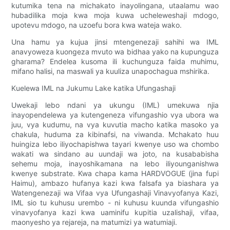
kutumika tena na michakato inayolingana, utaalamu wao
hubadilika moja kwa moja kuwa ucheleweshaji mdogo,
upotevu mdogo, na uzoefu bora kwa wateja wako.
Una hamu ya kujua jinsi mtengenezaji sahihi wa IML
anavyoweza kuongeza mvuto wa bidhaa yako na kupunguza
gharama? Endelea kusoma ili kuchunguza faida muhimu,
mifano halisi, na maswali ya kuuliza unapochagua mshirika.
Kuelewa IML na Jukumu Lake katika Ufungashaji
Uwekaji lebo ndani ya ukungu (IML) umekuwa njia
inayopendelewa ya kutengeneza vifungashio vya ubora wa
juu, vya kudumu, na vya kuvutia macho katika masoko ya
chakula, huduma za kibinafsi, na viwanda. Mchakato huu
huingiza lebo iliyochapishwa tayari kwenye uso wa chombo
wakati wa sindano au uundaji wa joto, na kusababisha
sehemu moja, inayoshikamana na lebo iliyounganishwa
kwenye substrate. Kwa chapa kama HARDVOGUE (jina fupi
Haimu), ambazo hufanya kazi kwa falsafa ya biashara ya
Watengenezaji wa Vifaa vya Ufungashaji Vinavyofanya Kazi,
IML sio tu kuhusu urembo - ni kuhusu kuunda vifungashio
vinavyofanya kazi kwa uaminifu kupitia uzalishaji, vifaa,
maonyesho ya rejareja, na matumizi ya watumiaji.