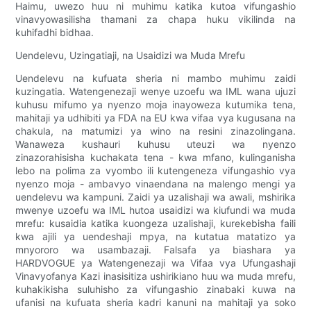
Haimu, uwezo huu ni muhimu katika kutoa vifungashio
vinavyowasilisha thamani za chapa huku vikilinda na
kuhifadhi bidhaa.
Uendelevu, Uzingatiaji, na Usaidizi wa Muda Mrefu
Uendelevu na kufuata sheria ni mambo muhimu zaidi
kuzingatia. Watengenezaji wenye uzoefu wa IML wana ujuzi
kuhusu mifumo ya nyenzo moja inayoweza kutumika tena,
mahitaji ya udhibiti ya FDA na EU kwa vifaa vya kugusana na
chakula, na matumizi ya wino na resini zinazolingana.
Wanaweza kushauri kuhusu uteuzi wa nyenzo
zinazorahisisha kuchakata tena - kwa mfano, kulinganisha
lebo na polima za vyombo ili kutengeneza vifungashio vya
nyenzo moja - ambavyo vinaendana na malengo mengi ya
uendelevu wa kampuni. Zaidi ya uzalishaji wa awali, mshirika
mwenye uzoefu wa IML hutoa usaidizi wa kiufundi wa muda
mrefu: kusaidia katika kuongeza uzalishaji, kurekebisha faili
kwa ajili ya uendeshaji mpya, na kutatua matatizo ya
mnyororo wa usambazaji. Falsafa ya biashara ya
HARDVOGUE ya Watengenezaji wa Vifaa vya Ufungashaji
Vinavyofanya Kazi inasisitiza ushirikiano huu wa muda mrefu,
kuhakikisha suluhisho za vifungashio zinabaki kuwa na
ufanisi na kufuata sheria kadri kanuni na mahitaji ya soko