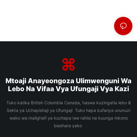
Mtoaji Anayeongoza Ulimwenguni Wa
Lebo Na Vifaa Vya Ufungaji Vya Kazi
Tuko katika British Columbia Canada, haswa kuzingatia lebo &
Sekta ya Uchapishaji ya Ufungaji Tuko hapa kufanya ununuzi
wako wa malighafi ya kuchapa iwe rahisi na kuunga mkono
biashara yako