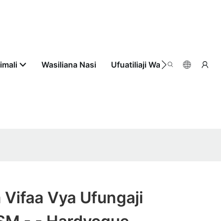
imali
Wasiliana Nasi
Ufuatiliaji Wa Agizo
Vifaa Vya Ufungaji