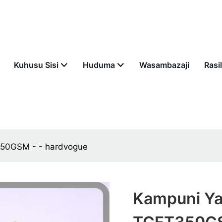
Kuhusu Sisi
Huduma
Wasambazaji
Rasil
T350GSM - - hardvogue
Kampuni Ya 