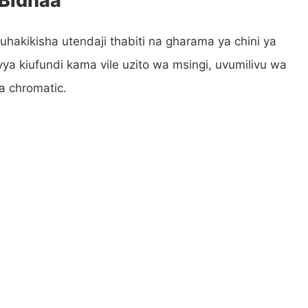
uhakikisha utendaji thabiti na gharama ya chini ya
 vya kiufundi kama vile uzito wa msingi, uvumilivu wa
a chromatic.