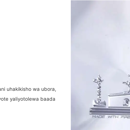
ni uhakikisho wa ubora,
ote yaliyotolewa baada