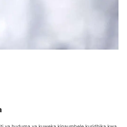
a
ti ya huduma ya kuweka kipaumbele kuridhika kwa