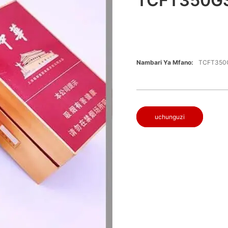
TCFT350GS
Nambari Ya Mfano:
TCFT35
uchunguzi