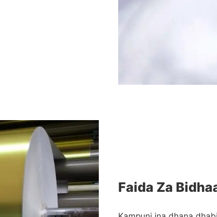
Faida Za Bidha
Kampuni ina dhana dhabi