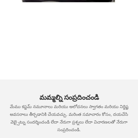
మమ్మల్ని సంప్రదించండి
మేము కస్టమ్ నమూనాలు మరియు ఆలోచనలు స్వాగతం మరియు నిర్దిష్ట
అవసరాలు తీర్చడానికి చేయవచ్చు. మరింత సమాచారం కోసం, దయచేసి
వెబ్సైట్ను సందర్శించండి లేదా నేరుగా ప్రశ్నలు లేదా విచారణలతో నేరుగా
సంప్రదించండి.