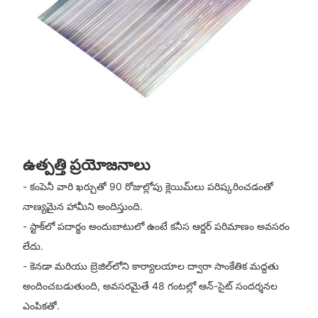
ఉత్పత్తి ప్రయోజనాలు
- కంపెనీ వారి ఖర్చుతో 90 రోజుల్లోపు క్లెయిమ్‌లు పరిష్కరించడంతో
నాణ్యమైన హామీని అందిస్తుంది.
- స్టాక్‌లో పదార్థం అందుబాటులో ఉంటే కనీస ఆర్డర్ పరిమాణం అవసరం
లేదు.
- కెనడా మరియు బ్రెజిల్‌లోని కార్యాలయాల ద్వారా సాంకేతిక మద్దతు
అందించబడుతుంది, అవసరమైతే 48 గంటల్లో ఆన్-సైట్ సందర్శనల
ఎంపికతో.