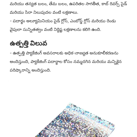
మరియు తన్యత బలం, తేమ బలం, ఉపరితల సాగతీత, కాబ్ రివర్స్ సైడ్
మరియు సిరా నిలుపుదల వంటి లక్షణాలు.
- పదార్థం అల్యూమినియం సైడ్ గ్లోస్, ఎంబోస్డ్ గ్లోస్ మరియు రెండు
వైపులా సున్నితత్వం వంటి నిర్దిష్ట లక్షణాలను కలిగి ఉంది.
ఉత్పత్తి విలువ
- ఉత్పత్తి ప్యాకేజింగ్ అవసరాలకు అధిక-నాణ్యత అనుకూలీకరణను
అందిస్తుంది, ప్యాకేజింగ్ పదార్థాల కోసం నమ్మదగిన మరియు మన్నికైన
పరిష్కారాన్ని అందిస్తుంది.