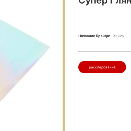
Супер Гля
Название Бренда:
Хайму
расследование