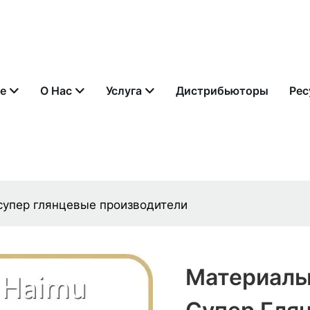
е
О Нас
Услуга
Дистрибьюторы
Рес
 супер глянцевые производители
Материалы