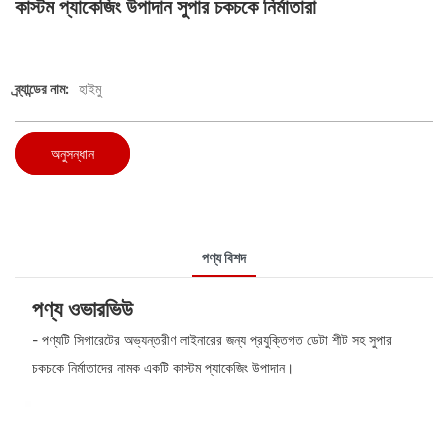
কাস্টম প্যাকেজিং উপাদান সুপার চকচকে নির্মাতারা
ব্র্যান্ডের নাম:
হাইমু
অনুসন্ধান
পণ্য বিশদ
পণ্য ওভারভিউ
- পণ্যটি সিগারেটের অভ্যন্তরীণ লাইনারের জন্য প্রযুক্তিগত ডেটা শীট সহ সুপার
চকচকে নির্মাতাদের নামক একটি কাস্টম প্যাকেজিং উপাদান।