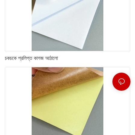
চকচকে প্রলিপ্ত কাগজ আঠালো