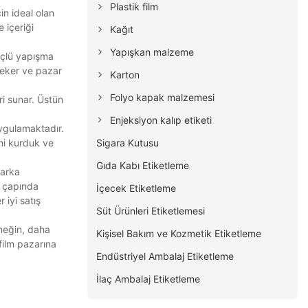
Plastik film
çin ideal olan
 içeriği
Kağıt
Yapışkan malzeme
güçlü yapışma
 çeker ve pazar
Karton
Folyo kapak malzemesi
ri sunar. Üstün
Enjeksiyon kalıp etiketi
uygulamaktadır.
Sigara Kutusu
mi kurduk ve
Gıda Kabı Etiketleme
Marka
a çapında
İçecek Etiketleme
 iyi satış
Süt Ürünleri Etiketlemesi
rneğin, daha
Kişisel Bakım ve Kozmetik Etiketleme
film pazarına
Endüstriyel Ambalaj Etiketleme
İlaç Ambalaj Etiketleme