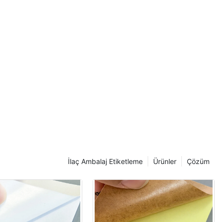
ını
enmeye yol
lur.
ünmeyebilir.
) kullanın.
nın.
İlaç Ambalaj Etiketleme
Ürünler
Çözüm