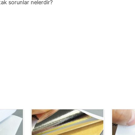
rtak sorunlar nelerdir?
, gözeneksiz bir yüzeye sahiptir ve mürekkep yapışmas
P'de çok yavaş kuruyarak lekelenmeye veya eksik kürl
z basınç).
ya eşit olmayan bir şekilde serbest bırakılmasına neden o
n şeffaflığı veya yansıtma nedeniyle beklendiği gibi gör
 duyarlı veya ısıya duyarlı veya ısıya göre aktive edilmiş
ücü bazlı mürekkepler gibi IML uyumlu mürekkepler kulla
 etiket sürümü için ayarlayın.
yüzey işlemi (örn., Korona işlemi veya primer kaplama)
 kaplamalar veya kontrol nemi uygulayın.
 bopp filmlerini seçin.