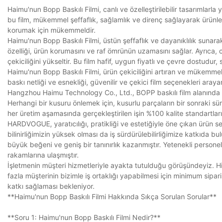
Haimu'nun Bopp Baskılı Filmi, canlı ve özelleştirilebilir tasarımlarla 
bu film, mükemmel şeffaflık, sağlamlık ve direnç sağlayarak ürünler
korumak için mükemmeldir.
Haimu'nun Bopp Baskılı Filmi, üstün şeffaflık ve dayanıklılık sunar
özelliği, ürün korumasını ve raf ömrünün uzamasını sağlar. Ayrıca, c
çekiciliğini yükseltir. Bu film hafif, uygun fiyatlı ve çevre dostudur,
Haimu'nun Bopp Baskılı Filmi, ürün çekiciliğini artıran ve mükemme
baskı netliği ve esnekliği, güvenilir ve çekici film seçenekleri arayan 
Hangzhou Haimu Technology Co., Ltd., BOPP baskılı film alanında k
Herhangi bir kusuru önlemek için, kusurlu parçaların bir sonraki 
her üretim aşamasında gerçekleştirilen işin %100 kalite standartlar
HARDVOGUE, yaratıcılığı, pratikliği ve estetiğiyle öne çıkan ürün s
bilinirliğimizin yüksek olması da iş sürdürülebilirliğimize katkıda 
büyük beğeni ve geniş bir tanınırlık kazanmıştır. Yetenekli personel
rakamlarına ulaşmıştır.
İşletmenin müşteri hizmetleriyle ayakta tutulduğu görüşündeyiz. Hi
fazla müşterinin bizimle iş ortaklığı yapabilmesi için minimum sip
katkı sağlaması bekleniyor.
**Haimu'nun Bopp Baskılı Filmi Hakkında Sıkça Sorulan Sorular**
**Soru 1: Haimu'nun Bopp Baskılı Filmi Nedir?**