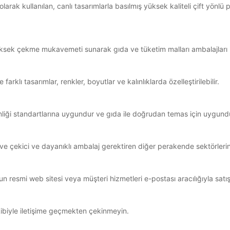
rak kullanılan, canlı tasarımlarla basılmış yüksek kaliteli çift yönlü p
ksek çekme mukavemeti sunarak gıda ve tüketim malları ambalajları iç
arklı tasarımlar, renkler, boyutlar ve kalınlıklarda özelleştirilebilir.
enliği standartlarına uygundur ve gıda ile doğrudan temas için uygund
ve çekici ve dayanıklı ambalaj gerektiren diğer perakende sektörlerind
esmi web sitesi veya müşteri hizmetleri e-postası aracılığıyla satış
ibiyle iletişime geçmekten çekinmeyin.