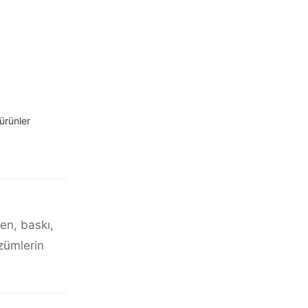
ürünler
ken, baskı,
özümlerin