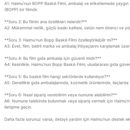
A1: Haimu'nun BOPP Baskılı Filmi, ambalaj ve etiketlemede yaygın ola
(BOPP) bir filmdir.
**Soru 2: Bu filmin ana özellikleri nelerdir?**
A2: Mükemmel netlik, güçlü baskı kalitesi, üstün nem direnci ve yü
**Soru 3: Haimu'nun Bopp Baskılı Filmi özelleştirilebilir mi?**
A3: Evet, film, belirli marka ve ambalaj ihtiyaçlarını karşılamak üzere f
**Soru 4: Bu film gıda ambalajı için güvenli midir?**
A4: Kesinlikle. Haimu'nun Bopp Baskılı Filmi, uluslararası gıda güv
**Soru 5: Bu baskılı film hangi sektörlerde kullanılıyor?**
A5: Genellikle gıda ambalajlarında, kozmetik ürünlerinde, ilaçlarda 
**Soru 6: Nasıl sipariş verebilirim veya numune alabilirim?**
A6: Numune talebinde bulunmak veya sipariş vermek için Haimu'nun r
iletişime geçin.
Daha fazla sorunuz varsa, detaylı yardım için Haimu'nun destek ek