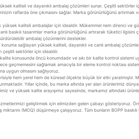
yüksek kaliteli ve dayanıklı ambalaj çözümleri sunar. Çeşitli sektörler i
inizin raflarda öne çıkmasını sağlar. Marka görünürlüğünü artırmak ve
ak yüksek kaliteli ambalajlar için idealdir. Mükemmel nem direnci ve 
anlı baskılı tasarımlar marka görünürlüğünü artırarak tüketici ilgisini
 sürdürülebilir ambalaj çözümlerini destekler.
l koruma sağlayan yüksek kaliteli, dayanıklı ve canlı ambalaj çözümle
çeşitli sektörler için idealdir.
alite konusunda öncü konumdadır ve sıkı bir kalite kontrol sistemi 
sürece geçmemesini sağlamak amacıyla bir eleme kontrol noktası siste
ına uygun olmasını sağlıyoruz.
erisiyle hem yerel hem de küresel ölçekte büyük bir etki yaratmıştır. 
bulunmaktadır. Yıllar içinde, bu marka altında yer alan ürünlerimiz düny
imiz ve yüksek kalite arayışımız sayesinde, markamız altındaki ürünler
zmetlerimizi geliştirmek için elimizden gelen çabayı gösteriyoruz. Ö
ariş miktarını (MOQ) düşürmeye çalışıyoruz. Tüm bunların BOPP baskılı 