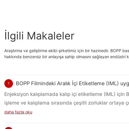
İlgili Makaleler
Araştırma ve geliştirme ekibi şirketimiz için bir hazinedir. BOPP ba
hakkında benzersiz bir anlayışa sahip olmasını sağlayan endüstri 
BOPP Filmindeki Aralık İçi Etiketleme (IML) uyg
1
Enjeksiyon kalıplamada kalıp içi etiketleme (IML) için B
işleme ve kalıplama sırasında çeşitli zorluklar ortaya 
ayrıntılı olarak bozulması bulunmaktadır.
daha fazla oku
1 Baskı sorunları