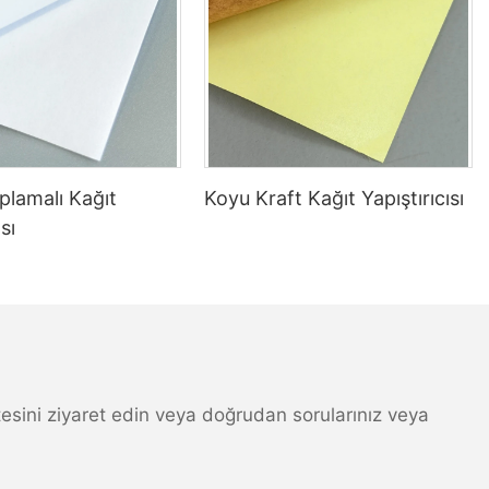
ımı
plamalı Kağıt
Koyu Kraft Kağıt Yapıştırıcısı
sı
yebilir.
 sitesini ziyaret edin veya doğrudan sorularınız veya