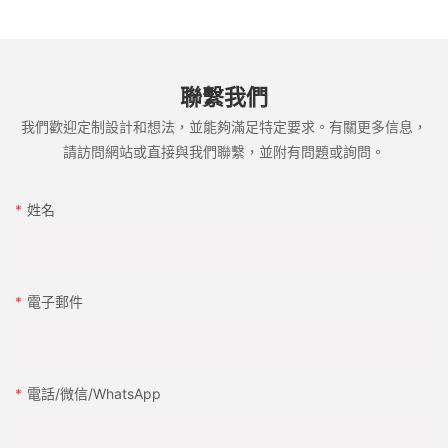
✅在打印和成型之前，允許膜適應室溫。
聯繫我們
摘要表
我們歡迎定制設計和想法，並能夠滿足特定要求。有關更多信息，
請訪問網站或直接與我們聯繫，並附有問題或詢問。
問題類
具體問題
解決方案
別
姓名
印刷問
墨水粘附問題，乾燥緩
使用與Iml兼容的油墨，表面
題
慢，不透明度差
處理和不透明的膜
靜電問
標籤粘在一起，塵埃吸
應用抗靜電處理，使用電離
題
引力
桿，控制濕度
電子郵件
切除問
粗切，邊緣捲髮，電影
使用尖銳的模具，控製網絡
題
扭曲
張力，選擇多層電影
成型粘
標籤轉移，薄弱的粘
使用靜態電荷或真空系統，
電話/微信/WhatsApp
附問題
合，皺紋/氣泡
調整黴菌狀況
溫度問
收縮，尺寸不穩定性
使用高熱抗性BOPP，控制模