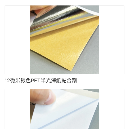
●
標記機錯位或傳感器校準不正確。
●
高速應用，導致標籤移動或滑動。
●
BOPP膜的靈活性差，導致錯位。
解決方案:
✅
調整標籤機傳感器以確保精確的標籤定位。
✅
使用剛性和尺寸穩定的BOPP膜來最大程度地減少變形。
4 注射模具中的粘附和粘結問題
✅
如有必要，降低標籤速度以允許更好的對齊。
問題:
●標籤在模具內部移動：如果標籤不留在原位，則可能導致未對准
5 邊緣提起或剝離
或缺陷。
原因:
●與塑料：BOPP膜的弱鍵合可能無法很好地粘附在註入的塑料上，
●
環境變化（溫度/濕度）影響粘附。
從而導致脫皮。
12微米銀色PET半光澤紙黏合劑
●
BOPP膜的厚度不均勻，導致邊緣收縮或捲曲。
●皺紋或氣泡：標籤定位較差或黴菌溫度過高會導致缺陷。
●
在存儲或運輸條件下失敗的不兼容的粘合劑。
解決方案:
解決方案:
✅使用靜態電荷或真空系統將標籤固定在註射前。
✅
選擇具有較高水分和溫度抗性的BOPP膜。
✅確保將膜塗有合適的錨固層，以更好地粘附到模製塑料上。
✅
確保標籤膜厚度是一致的，以防止捲曲。
✅調節黴菌溫度和注入壓力，以最大程度地減少空氣夾層並改善標
✅
選擇適合特定存儲和運輸條件的粘合劑（例如低溫或耐熱粘合
籤整合。
劑）。