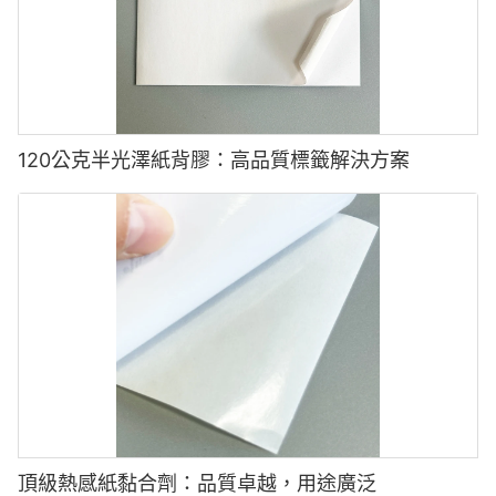
✅
調整標籤塗抹器設置以在標籤上施加均勻的壓力。
●塵埃吸引力：靜態堆積會吸引灰塵和碎屑，這會影響印刷質量和
✅
標記之前，請確保瓶表面乾淨乾燥。
黴菌粘附。
解決方案:
3 印刷質量不佳
✅在BOPP膜上使用抗靜態處理或塗料來減少靜態堆積。
原因:
✅在生產線中安裝電離桿，以中和靜態電荷。
●
不兼容的墨水或對BOPP膜的墨水粘附不良。
✅在生產環境中保持適當的濕度水平，以最大程度地減少靜電。
120公克半光澤紙背膠：高品質標籤解決方案
●
不正確的打印機設置，影響墨水分佈。
●
BOPP膜的預處理不足（例如缺失電暈治療）。
3 剪切和標籤處理問題
解決方案:
問題:
✅
選擇非常粘在BOPP膜的紫外線，柔性或抗晶粒。
●切除精度差：BOPP的韌性可能會導致粗糙或不均勻的切割。
✅
確保BOPP膜進行電暈治療（表面能≥38dyn/cm）。
●邊緣捲曲：切割或張力控制不當可能會導致捲曲的標籤，從而影
✅
優化印刷機設置，例如壓力，速度和乾燥時間。
響模具的放置。
●薄膜撕裂或扭曲：處理過程中的不正確張力會損壞標籤。
解決方案:
✅使用尖銳的高精度模具並優化干淨邊緣的切割壓力。
✅在切割過程中控製網絡張力，以防止標籤翹曲。
4 標籤申請期間未對準
✅使用多層BOPP膜可提供更好的剛度和穩定性。
原因:
頂級熱感紙黏合劑：品質卓越，用途廣泛