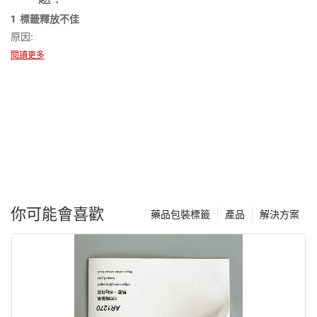
問題:
1 標籤釋放不佳
●墨水粘附問題：BOPP膜具有光滑的，非孔的表面，使墨水粘附變
原因:
得困難。
●
不足或低質量粘合劑。
●墨水乾燥問題：有些油墨在BOPP上太慢乾燥，導致污跡或不完整
閱讀更多
●
標籤塗抹器設置不正確（壓力太大）。
的固化。
●
靜電導致標籤粘在一起或不均勻。
●顏色變化或不透明度：由於電影的透明度或反射率，墨水可能不
解決方案:
會如預期的那樣出現。
✅
使用合適的粘合劑（壓敏或熱激活）以更好地鍵合。
解決方案:
✅
調整標籤機壓力和速度，以使其更光滑的標籤釋放。
✅使用與IML兼容的墨水（例如紫外線或溶劑墨水）來改善粘附
✅
應用抗靜態塗層或控制濕度以減少與靜態相關的問題。
力。
✅執行表面處理（例如，電暈治療或底漆塗層）以增加表面張力和
2 應用後冒泡或皺紋
墨水粘結。
你可能會喜歡
原因:
✅選擇白色或不透明的BOPP膜，以提高顏色一致性和不透明度。
藥品包裝標籤
產品
解決方案
●
申請期間，空氣被困在標籤下。
●
標籤過程中的張力或壓力不當。
2 靜電問題
●
瓶子表面上的污染物，例如油，灰塵或水分。
問題:
解決方案:
●膠片粘在一起：高靜態電荷會導致BOPP標籤粘附，從而使餵食和
✅
使用靈活的BOPP膜，它非常適合瓶曲線。
處理困難。