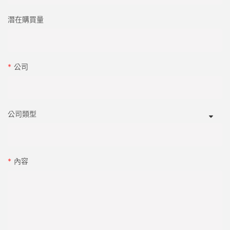
題
具溫度
潛在購買量
存儲問
寒冷，水分效應的脆性
在受控環境中存放，使用前
題
適應
提供預先處理的用於打印，抗靜態特性和高溫電阻的IML級BOPP膜
公司
將提高產品性能和加工效率。
公司類型
內容