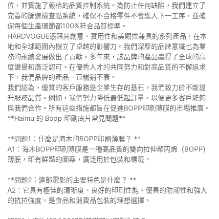
位，並實施了嚴格的品質控制系統。為防止任何缺陷，我們建立了
完善的篩選檢查點系統，確保不合格零件不會進入下一工序，並確
保每個生產環節都100%符合品質標準。
HARDVOGUE憑藉其創意、實用性和美觀性兼具的系列產品，在本
地和全球範圍內樹立了卓越的影響力。我們深厚的品牌意識也為業
務的永續發展做出了貢獻。多年來，該品牌的產品贏得了全球的高
度讚譽和廣泛認可。在優秀人才的共同努力和對高品質的不懈追求
下，我們品牌的產品一直暢銷不衰。
我們認為，優質的客戶服務是企業生存的基石。我們致力於不斷提
升服務品質。例如，我們努力降低最低起訂量，以便更多客戶能夠
與我們合作。所有這些措施都旨在促進BOPP印刷薄膜的市場推廣。
**Haimu 的 Bopp 印刷底片常見問題**
**問題1：什麼是海木的BOPP印刷薄膜？ **
A1：海木BOPP印刷薄膜是一種高品質的雙向拉伸聚丙烯（BOPP）
薄膜，印有鮮豔的圖案，廣泛用於包裝和標籤。
**問題2：這部電影的主要特色是什麼？ **
A2：它具有極佳的清晰度、良好的印刷性能、優異的防潮性和強大
的抗拉強度，是食品和消費品包裝的理想選擇。