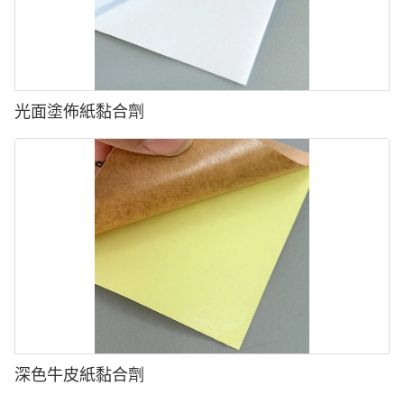
5 溫度和收縮問題
6 不一致的收縮性能（用於收縮包裝標籤膠片）
問題:
原因:
●膜收縮或失真：成型過程中的高溫會導致BOPP標籤不均勻。
●
收縮隧道中的熱量分佈不均。
●維度穩定性問題：如果電影擴大或合同過多，則可能導致未對
●
BOPP收縮特性和瓶子形狀之間的不匹配，導致皺紋。
準。
光面塗佈紙黏合劑
解決:
解決方案:
✅
使用均勻的熱分配系統（熱空氣或蒸汽收縮隧道）。
✅使用專門為IML應用設計的高熱BOPP膜。
✅
選擇正確的BOPP膜厚度和材料以匹配瓶子的收縮率。
✅在成型之前，請確保適當的標籤調節，以最大程度地減少膨脹或
收縮。
✅控制黴菌溫度和注入周期時間，以減少標籤上的熱應力。
摘要表
6 環境和存儲問題
BOPP包裝標籤膜問題通常是由於標籤過程效率低下，材料選擇，印
問題:
刷兼容性和存儲條件而引起的 確保最佳性能:
●低溫下的薄膜脆性：BOPP在冷藏條件下會變得脆弱。
1 選擇正確的BOPP膜類型（透明，珠光，金屬化等）。
●與水分相關的問題：高濕度會影響墨水粘附並導致膜失真。
2. 使用兼容的粘合劑和印刷油墨。
解決方案:
3. 優化標籤機設置（壓力，速度，對齊）。
✅將BOPP膜存儲在具有穩定溫度和濕度的受控環境中。
深色牛皮紙黏合劑
4. 控制存儲條件以避免極端溫度或濕度效應。
✅使用防護包裝防止灰塵和水分暴露。