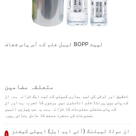
لیبل فلم کے آس پاس شفاف BOPP لپیٹ
متعلقہ مضامین
تحقیق اور ترقی کی ٹیم ہماری کمپنی کے لیے ایک خزانہ ہے۔ ان
کے پاس بوپ پرنٹڈ فلم انڈسٹری میں برسوں کا تجربہ ہے اور ان
کے پاس صنعتی معلومات کا خزانہ ہے، یہ سب چیزیں انہیں
مصنوعات کی منفرد سمجھ کا حامل بناتی ہیں۔
ان مولڈ لیبلنگ (آئی ایم ایل) ایپلی کیشنز
1