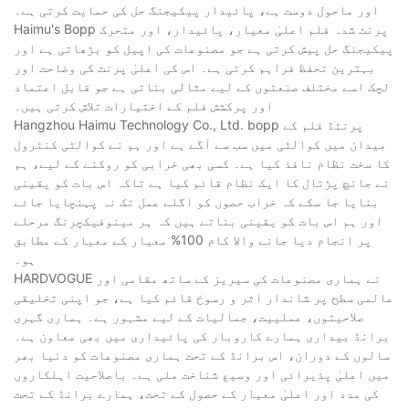
اور ماحول دوست ہے، پائیدار پیکیجنگ حل کی حمایت کرتی ہے۔
Haimu's Bopp پرنٹ شدہ فلم اعلیٰ معیار، پائیدار، اور متحرک
پیکیجنگ حل پیش کرتی ہے جو مصنوعات کی اپیل کو بڑھاتی ہے اور
بہترین تحفظ فراہم کرتی ہے۔ اس کی اعلیٰ پرنٹ کی وضاحت اور
لچک اسے مختلف صنعتوں کے لیے مثالی بناتی ہے جو قابل اعتماد
اور پرکشش فلم کے اختیارات تلاش کرتی ہیں۔
Hangzhou Haimu Technology Co., Ltd. bopp پرنٹڈ فلم کے
میدان میں کوالٹی میں سب سے آگے ہے اور ہم نے کوالٹی کنٹرول
کا سخت نظام نافذ کیا ہے۔ کسی بھی خرابی کو روکنے کے لیے، ہم
نے جانچ پڑتال کا ایک نظام قائم کیا ہے تاکہ اس بات کو یقینی
بنایا جا سکے کہ خراب حصوں کو اگلے عمل تک نہ پہنچایا جائے
اور ہم اس بات کو یقینی بناتے ہیں کہ ہر مینوفیکچرنگ مرحلے
پر انجام دیا جانے والا کام 100% معیار کے معیار کے مطابق
ہو۔
HARDVOGUE نے ہماری مصنوعات کی سیریز کے ساتھ مقامی اور
عالمی سطح پر شاندار اثر و رسوخ قائم کیا ہے، جو اپنی تخلیقی
صلاحیتوں، عملییت، جمالیات کے لیے مشہور ہے۔ ہماری گہری
برانڈ بیداری ہمارے کاروبار کی پائیداری میں بھی معاون ہے۔
سالوں کے دوران، اس برانڈ کے تحت ہماری مصنوعات کو دنیا بھر
میں اعلیٰ پذیرائی اور وسیع شناخت ملی ہے۔ باصلاحیت اہلکاروں
کی مدد اور اعلیٰ معیار کے حصول کے تحت، ہمارے برانڈ کے تحت