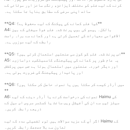
کرنے کے لیے فلم کو مختلف ڈیزائن، رنگ، سائز اور موٹائی کے
ساتھ اپنی مرضی کے مطابق بنایا جا سکتا ہے۔
**Q4: کیا فلم کھانے کی پیکنگ کے لیے محفوظ ہے؟**
A4: بالکل۔ ہیمو کی بوپ پرنٹ شدہ فلم فوڈ سیفٹی کے بین
الاقوامی معیارات کی تعمیل کرتی ہے اور کھانے سے براہ راست
رابطے کے لیے موزوں ہے۔
**Q5: اس پرنٹ شدہ فلم کو کون سی صنعتیں استعمال کرتی ہیں؟**
A5: یہ عام طور پر کھانے کی پیکیجنگ، کاسمیٹکس، دواسازی،
اور دیگر خوردہ صنعتوں میں استعمال ہوتا ہے جس میں پرکشش
اور پائیدار پیکیجنگ کی ضرورت ہوتی ہے۔
**Q6: میں آرڈر کیسے کر سکتا ہوں یا نمونہ حاصل کر سکتا ہوں؟
**
A6: نمونے کی درخواست کرنے یا آرڈر دینے کے لیے Haimu کی
سیلز ٹیم سے ان کی آفیشل ویب سائٹ یا کسٹمر سروس ای میل کے
ذریعے رابطہ کریں۔
اگر آپ کے مزید سوالات ہیں تو، تفصیلی مدد کے لیے Haimu کے
تعاون سے بلا جھجھک رابطہ کریں۔