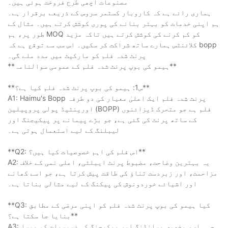
مصنوعات اچھی طرح فروخت ہوئی ہیں۔
ہماری رائے ہے کہ کاروبار کسٹمر سروس کے ذریعے برقرار ہے۔
ہم اپنی خدمات کو بہتر بنانے کی پوری کوشش کرتے ہیں۔ مثال کے
طور پر، ہم MOQ کو کم کرنے کی کوشش کرتے ہیں تاکہ مزید
کلائنٹس ہمارے ساتھ شراکت کر سکیں۔ اس سب سے توقع ہے کہ bopp
پرنٹ شدہ فلم کو مارکیٹ میں مدد ملے گی۔
**ہیمو کی بوپ پرنٹ شدہ فلم کے عمومی سوالنامہ**
**س1: ہیمو کی بوپ پرنٹ شدہ فلم کیا ہے؟**
A1: Haimu's Bopp پرنٹ شدہ فلم ایک اعلیٰ معیار کی دو طرفہ
اورینٹیڈ پولی پروپیلین (BOPP) فلم ہے جو متحرک ڈیزائنوں
کے ساتھ پرنٹ کی گئی ہے، جو بڑے پیمانے پر پیکیجنگ اور
لیبلنگ کے لیے استعمال ہوتی ہے۔
**Q2: اس فلم کی اہم خصوصیات کیا ہیں؟**
A2: یہ بہترین وضاحت، مضبوط پرنٹ ایبلٹی، اعلی نمی کے خلاف
مزاحمت، اور زبردست تناؤ کی طاقت پیش کرتا ہے، جو اسے کھانے
اور اشیائے خوردونوش کی پیکنگ کے لیے مثالی بناتا ہے۔
**Q3: کیا ہیمو کی بوپ پرنٹ شدہ فلم کو اپنی مرضی کے مطابق
بنایا جا سکتا ہے؟**
A3: جی ہاں، مخصوص برانڈنگ اور پیکیجنگ کی ضروریات کو پورا