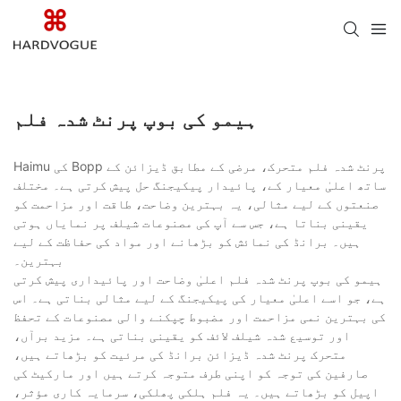
ہیمو کی بوپ پرنٹ شدہ فلم
Haimu کی Bopp پرنٹ شدہ فلم متحرک، مرضی کے مطابق ڈیزائن کے
ساتھ اعلیٰ معیار کے، پائیدار پیکیجنگ حل پیش کرتی ہے۔ مختلف
صنعتوں کے لیے مثالی، یہ بہترین وضاحت، طاقت اور مزاحمت کو
یقینی بناتا ہے، جس سے آپ کی مصنوعات شیلف پر نمایاں ہوتی
ہیں۔ برانڈ کی نمائش کو بڑھانے اور مواد کی حفاظت کے لیے
بہترین۔
ہیمو کی بوپ پرنٹ شدہ فلم اعلیٰ وضاحت اور پائیداری پیش کرتی
ہے، جو اسے اعلیٰ معیار کی پیکیجنگ کے لیے مثالی بناتی ہے۔ اس
کی بہترین نمی مزاحمت اور مضبوط چپکنے والی مصنوعات کے تحفظ
اور توسیع شدہ شیلف لائف کو یقینی بناتی ہے۔ مزید برآں،
متحرک پرنٹ شدہ ڈیزائن برانڈ کی مرئیت کو بڑھاتے ہیں،
صارفین کی توجہ کو اپنی طرف متوجہ کرتے ہیں اور مارکیٹ کی
اپیل کو بڑھاتے ہیں۔ یہ فلم ہلکی پھلکی، سرمایہ کاری مؤثر،