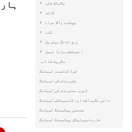
ہارڈ
پلاسٹک فلم
کاغذ
چپکنے والا مواد
گتے
ورق لڈنگ میٹریل
انجیکشن سڑنا لیبل
سگریٹ کا ڈبہ
فوڈ کنٹینر لیبلنگ
مشروبات کی لیبلنگ
ڈیری مصنوعات کی لیبلنگ
ذاتی نگہداشت اور کاسمیٹکس لیبلنگ
صنعتی پیکیجنگ لیبلنگ
فارماسیوٹیکل پیکیجنگ لیبلنگ