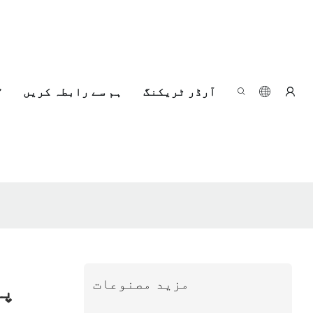
آرڈر ٹریکنگ
ہم سے رابطہ کریں
مزید مصنوعات
پی