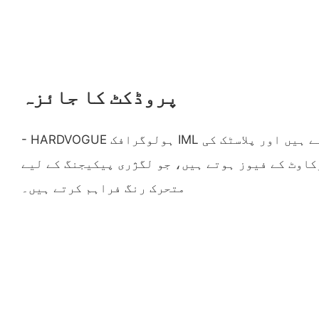
پروڈکٹ کا جائزہ
- HARDVOGUE ہولوگرافک IML لیبل گرمی سے بچنے والے ہیں اور پلاسٹک کی
کاوٹ کے فیوز ہوتے ہیں، جو لگژری پیکیجنگ کے لیے
متحرک رنگ فراہم کرتے ہیں۔