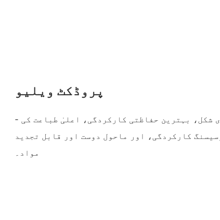
پروڈکٹ ویلیو
- پریمیم میٹ ظاہری شکل، بہترین حفاظتی کارکردگی، اعلیٰ طباعت کی
سیسنگ کارکردگی، اور ماحول دوست اور قابل تجدید
مواد۔