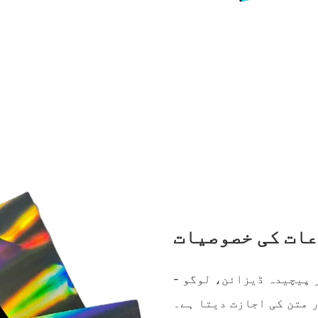
ات کی خصوصیات
- حسب ضرورت: ثانوی پرنٹنگ کے عمل کی ضرورت کے بغیر پیچیدہ ڈیزائن، لوگو
 متن کی اجازت دیتا ہے۔