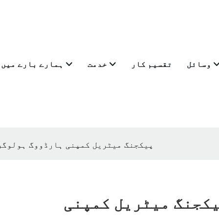
وسائل
تقسیم کار
خدمت
ہمارے بارے میں
پیکجنگ میٹریل کمپنی ہارڈووگ ہولوگرا
کجنگ میٹریل کمپنی