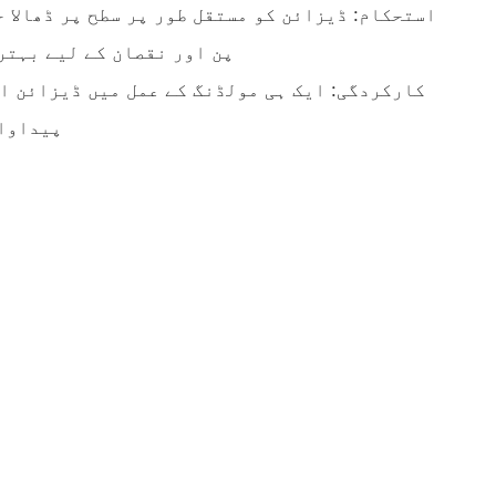
پن اور نقصان کے لیے بہتر
پیداوار