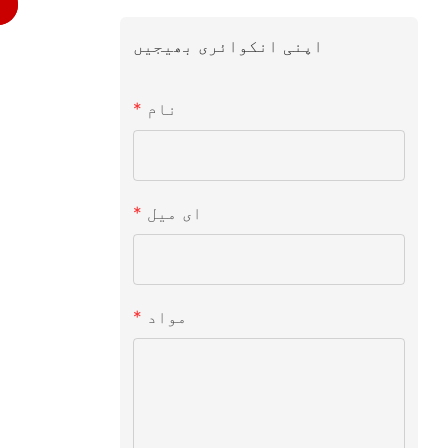
اپنی انکوائری بھیجیں
نام
ای میل
مواد