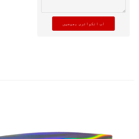
اب انکوائری بھیجیں