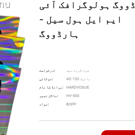
ووگ ہولوگرافک آئی
ایم ایل ہول سیل -
ہارڈووگ
فوڈ گریڈ سیف
درخواست:
40-120 مائیک
موٹائی:
HARDVOGUE
برانڈ کا نام:
HV-655
ماڈل نمبر:
BOPP
مواد: