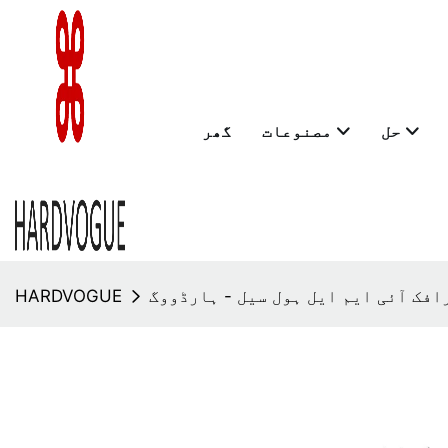
حل
مصنوعات
گھر
فک آئی ایم ایل ہول سیل - ہارڈووگ
HARDVOGUE