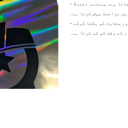
- استحکام: ڈیزائن کو مستقل طور پر سطح پر ڈھالا جاتا ہے، پہننے، دھندلا
ین مزاحمت پیش کرتا ہے۔
- کارکردگی: ایک ہی مولڈنگ کے عمل میں ڈیزائن اور سجاوٹ کو یکجا کرکے
 کے وقت کو کم کرتا ہے۔