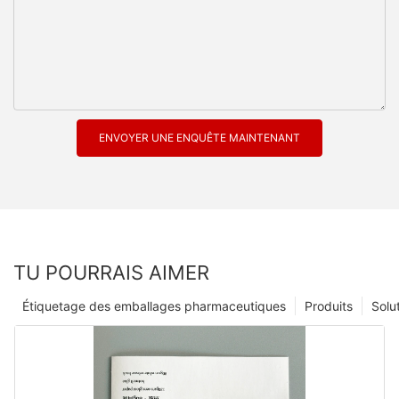
ENVOYER UNE ENQUÊTE MAINTENANT
TU POURRAIS AIMER
Étiquetage des emballages pharmaceutiques
Produits
Solu