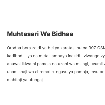
Muhtasari Wa Bidhaa
Orodha bora zaidi ya bei ya karatasi hutoa 307 GS
kadibodi iliyo na metali ambayo inakidhi viwango v
anuwai ikiwa ni pamoja na uzani wa msingi, uvumili
uhamishaji wa chromatic, nguvu ya pamoja, mvutan
mahitaji ya ufungaji.