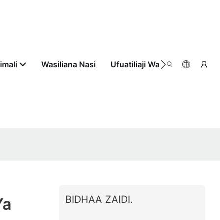
imali
Wasiliana Nasi
Ufuatiliaji Wa Agizo
BIDHAA ZAIDI.
Ya