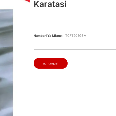
Karatasi
Nambari Ya Mfano:
TCFT205GSM
uchunguzi