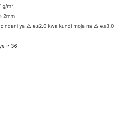
7 g/m²
 ≤ 2mm
ic ndani ya △ e≤2.0 kwa kundi moja na △ e≤3.0
ye ≥ 36