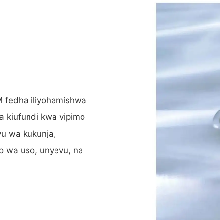
M fedha iliyohamishwa
ya kiufundi kwa vipimo
vu wa kukunja,
o wa uso, unyevu, na