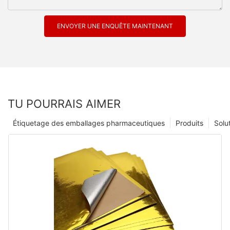
ENVOYER UNE ENQUÊTE MAINTENANT
TU POURRAIS AIMER
Étiquetage des emballages pharmaceutiques
Produits
Solu