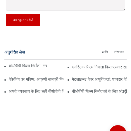
अब पूछताछ भेजें
अनुशंसित लेख
ब्लॉग
संसाधन
बीओपीपी फिल्म निर्माता: लचीली पैकेजिंग की रीढ़ की हड्डी
प्लास्टिक फिल्म निर्माता किस प्रकार सतत
पैकेजिंग का भविष्य: अग्रणी सामग्री निर्माताओं से अंतर्दृष्टि
मेटलाइज्ड पेपर आपूर्तिकर्ता: शानदार पैके
आपके व्यवसाय के लिए सही बीओपीपी फिल्म आपूर्तिकर्ता का चयन क्यों महत्वपूर्ण है?
बीओपीपी फिल्म निर्माताओं के लिए अंतर्दृष्