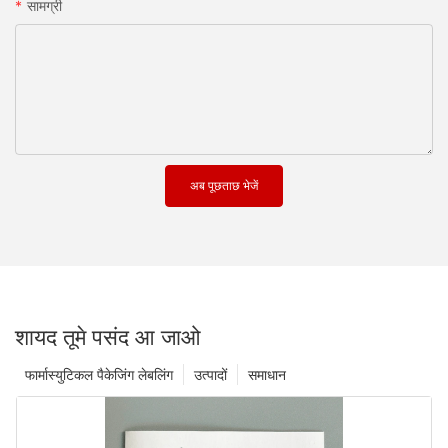
सामग्री
अब पूछताछ भेजें
शायद तूमे पसंद आ जाओ
फार्मास्युटिकल पैकेजिंग लेबलिंग
उत्पादों
समाधान