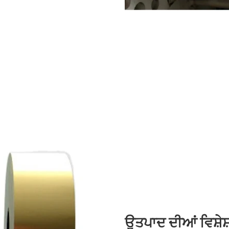
ਉਤਪਾਦ ਦੀਆਂ ਵਿਸ਼ੇਸ਼