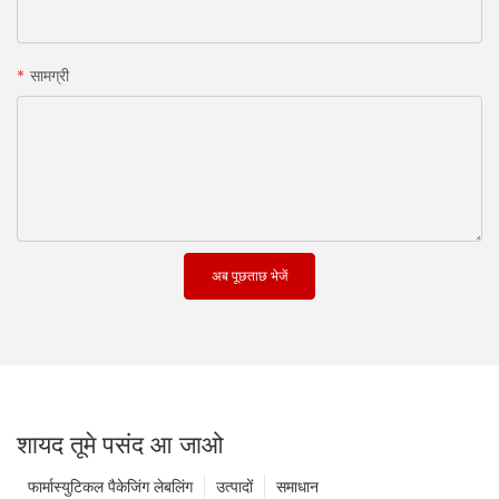
सामग्री
अब पूछताछ भेजें
शायद तूमे पसंद आ जाओ
फार्मास्युटिकल पैकेजिंग लेबलिंग
उत्पादों
समाधान