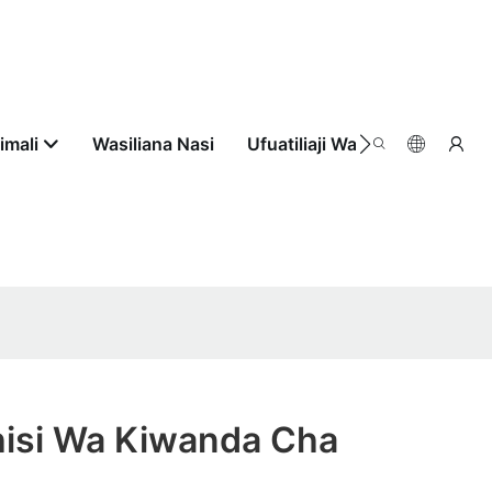
imali
Wasiliana Nasi
Ufuatiliaji Wa Agizo
hisi Wa Kiwanda Cha