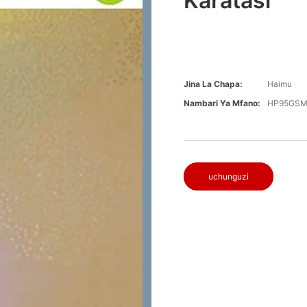
Karatasi
Jina La Chapa:
Haimu
Nambari Ya Mfano:
HP95GS
uchunguzi