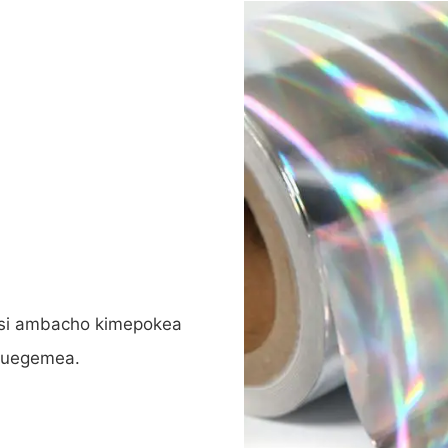
tasi ambacho kimepokea
 kuegemea.