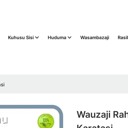
Kuhusu Sisi
Huduma
Wasambazaji
Rasil
si
Wauzaji Ra