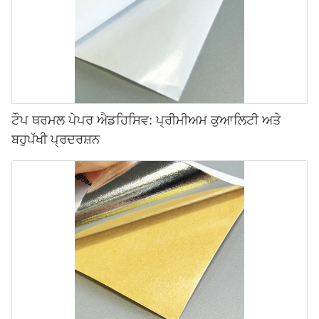
ਟੌਪ ਥਰਮਲ ਪੇਪਰ ਐਡਹਿਸਿਵ: ਪ੍ਰੀਮੀਅਮ ਕੁਆਲਿਟੀ ਅਤੇ
ਬਹੁਪੱਖੀ ਪ੍ਰਦਰਸ਼ਨ