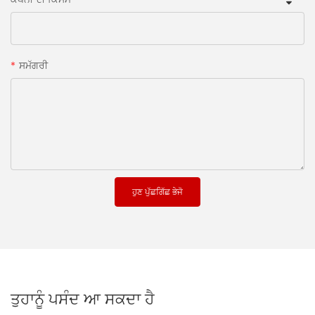
ਸਮੱਗਰੀ
ਹੁਣ ਪੁੱਛਗਿੱਛ ਭੇਜੋ
ਤੁਹਾਨੂੰ ਪਸੰਦ ਆ ਸਕਦਾ ਹੈ