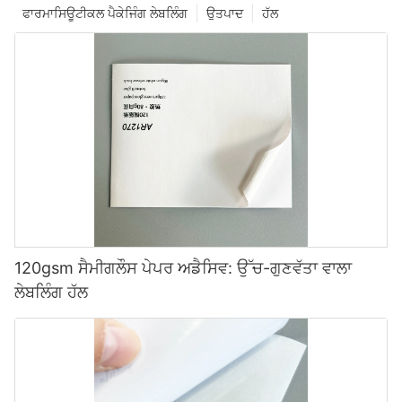
ਫਾਰਮਾਸਿਊਟੀਕਲ ਪੈਕੇਜਿੰਗ ਲੇਬਲਿੰਗ
ਉਤਪਾਦ
ਹੱਲ
120gsm ਸੈਮੀਗਲੌਸ ਪੇਪਰ ਅਡੈਸਿਵ: ਉੱਚ-ਗੁਣਵੱਤਾ ਵਾਲਾ
ਲੇਬਲਿੰਗ ਹੱਲ