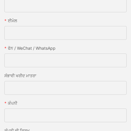
ਈਮੇਲ
ਫੋਨ / WeChat / WhatsApp
ਸੰਭਾਵੀ ਖਰੀਦ ਮਾਤਰਾ
ਕੰਪਨੀ
ਕੰਪਨੀ ਦੀ ਕਿਸਮ