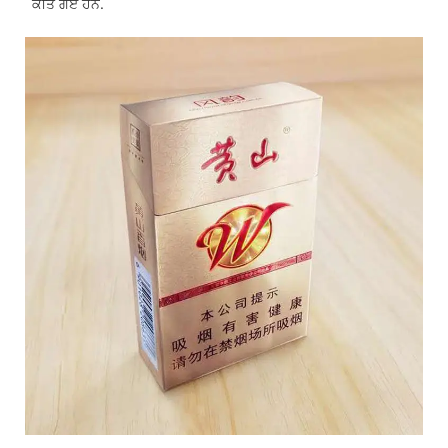
ਕੀਤੇ ਗਏ ਹਨ.