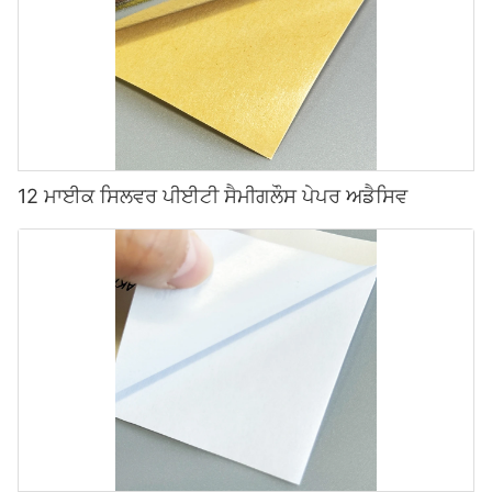
12 ਮਾਈਕ ਸਿਲਵਰ ਪੀਈਟੀ ਸੈਮੀਗਲੌਸ ਪੇਪਰ ਅਡੈਸਿਵ