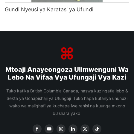
Gundi Nyeusi ya Karatasi ya Ufundi
Mtoaji Anayeongoza Ulimwenguni Wa
Lebo Na Vifaa Vya Ufungaji Vya Kazi
Tuko katika British Columbia Canada, haswa kuzingatia lebo &
Sekta ya Uchapishaji ya Ufungaji Tuko hapa kufanya ununuzi
wako wa malighafi ya kuchapa iwe rahisi na kuunga mkono
biashara yako