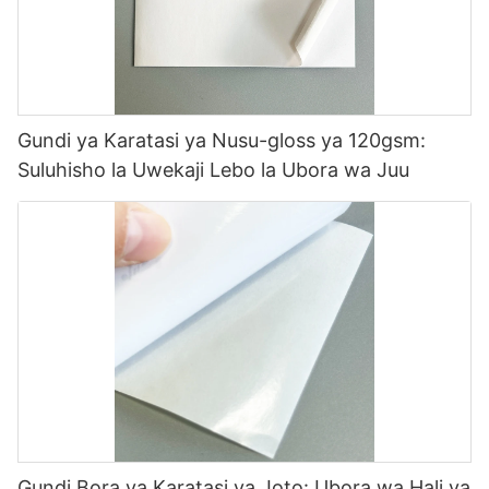
Gundi ya Karatasi ya Nusu-gloss ya 120gsm:
Suluhisho la Uwekaji Lebo la Ubora wa Juu
Gundi Bora ya Karatasi ya Joto: Ubora wa Hali ya