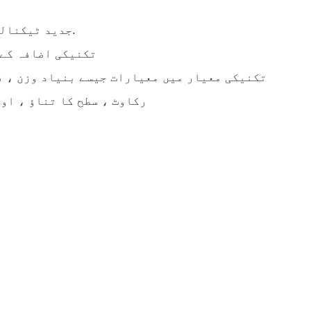
- جدید ٹیکنالوجی کے ساتھ بنایا گیا.
- تکنیکی اضافہ کے
رکاوٹ ، سطح کا تناؤ ، او