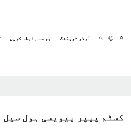
آرڈر ٹریکنگ
ہم سے رابطہ کریں
کسٹم پیپر پیویسی ہول سیل -