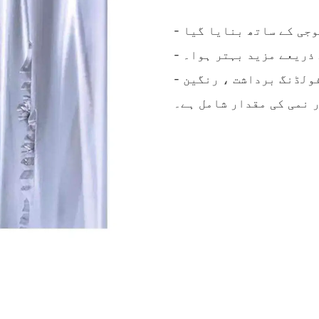
 ذریعے مزید بہتر ہوا۔
- تکنیکی معیار میں معیارات جیسے بنیاد وزن ، فولڈنگ برداشت ، رنگین
ر نمی کی مقدار شامل ہے۔