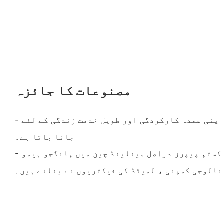
مصنوعات کا جائزہ
- ہارڈ ویوگ کسٹم پیپر اپنی عمدہ کارکردگی اور طویل خدمت زندگی کے لئے
جانا جاتا ہے۔
- بہت سارے مشہور برانڈ کسٹم پیپرز دراصل مینلینڈ چین میں ہانگجو ہیمو
الوجی کمپنی ، لمیٹڈ کی فیکٹریوں نے بنائے ہیں۔