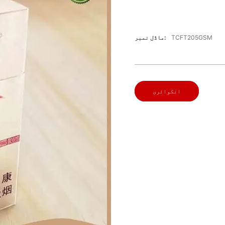
TCFT205GSM
ماڈل نمبر:
انکوائری