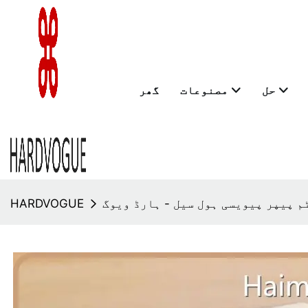
حل
مصنوعات
گھر
م پیپر پیویسی ہول سیل - ہارڈ ویوگ
HARDVOGUE