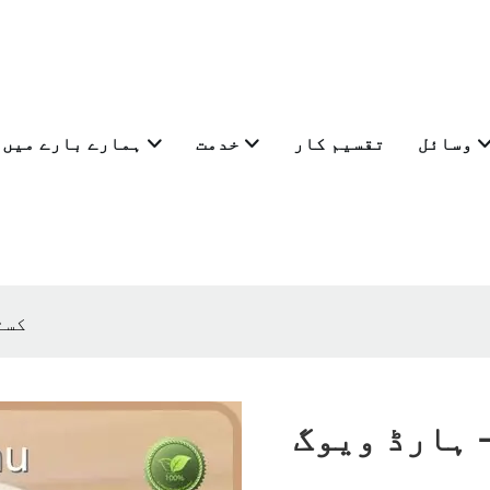
وسائل
تقسیم کار
خدمت
ہمارے بارے میں
کسٹ
 ہارڈ ویوگ