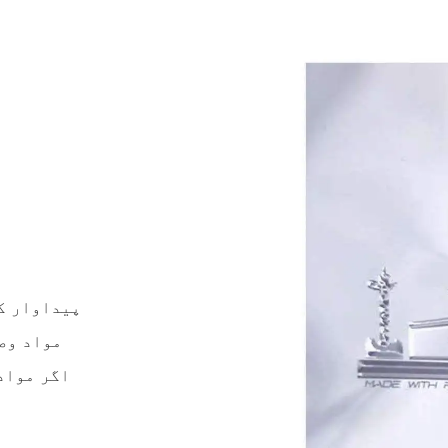
- پیداوار کے 
- مواد وصول کرنے ک
- اگر موا