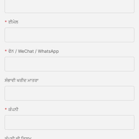
ਈਮੇਲ
ਫੋਨ / WeChat / WhatsApp
ਸੰਭਾਵੀ ਖਰੀਦ ਮਾਤਰਾ
ਕੰਪਨੀ
ਕੰਪਨੀ ਦੀ ਕਿਸਮ