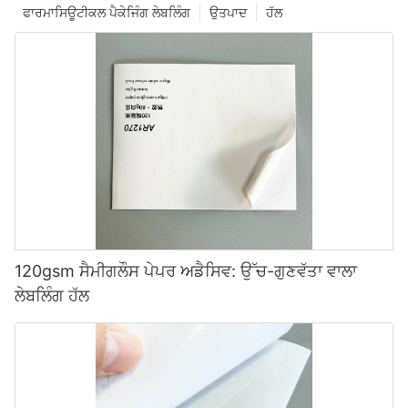
ਫਾਰਮਾਸਿਊਟੀਕਲ ਪੈਕੇਜਿੰਗ ਲੇਬਲਿੰਗ
ਉਤਪਾਦ
ਹੱਲ
120gsm ਸੈਮੀਗਲੌਸ ਪੇਪਰ ਅਡੈਸਿਵ: ਉੱਚ-ਗੁਣਵੱਤਾ ਵਾਲਾ
ਲੇਬਲਿੰਗ ਹੱਲ