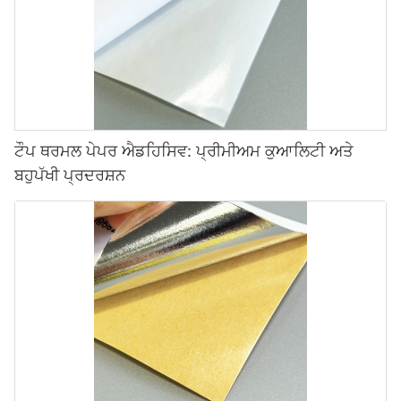
ਟੌਪ ਥਰਮਲ ਪੇਪਰ ਐਡਹਿਸਿਵ: ਪ੍ਰੀਮੀਅਮ ਕੁਆਲਿਟੀ ਅਤੇ
ਬਹੁਪੱਖੀ ਪ੍ਰਦਰਸ਼ਨ