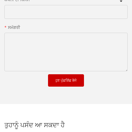
ਸਮੱਗਰੀ
ਹੁਣ ਪੁੱਛਗਿੱਛ ਭੇਜੋ
ਤੁਹਾਨੂੰ ਪਸੰਦ ਆ ਸਕਦਾ ਹੈ