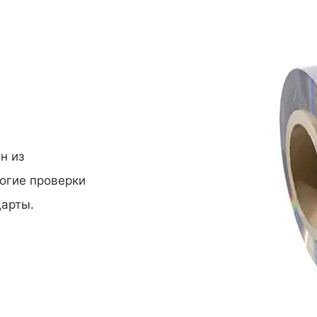
н из
огие проверки
дарты.