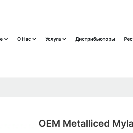
е
О Нас
Услуга
Дистрибьюторы
Рес
OEM Metalliced ​​Myla