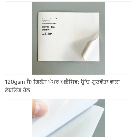
120gsm ਸੈਮੀਗਲੌਸ ਪੇਪਰ ਅਡੈਸਿਵ: ਉੱਚ-ਗੁਣਵੱਤਾ ਵਾਲਾ
ਲੇਬਲਿੰਗ ਹੱਲ