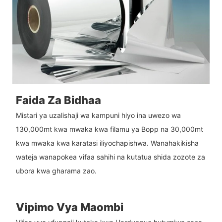
Faida Za Bidhaa
Mistari ya uzalishaji wa kampuni hiyo ina uwezo wa
130,000mt kwa mwaka kwa filamu ya Bopp na 30,000mt
kwa mwaka kwa karatasi iliyochapishwa. Wanahakikisha
wateja wanapokea vifaa sahihi na kutatua shida zozote za
ubora kwa gharama zao.
Vipimo Vya Maombi