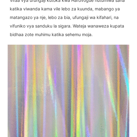
Vifaa vya ufungaji kutoka kwa Hardvogue hutumiwa sana
katika viwanda kama vile lebo za kuunda, mabango ya
matangazo ya nje, lebo za bia, ufungaji wa kifahari, na
vifuniko vya sanduku la sigara. Wateja wanaweza kupata
bidhaa zote muhimu katika sehemu moja.