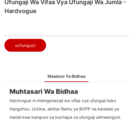
Ufungaji Wa Vifaa Vya Ufungaji Wa Jumla -
Hardvogue
uchunguzi
Maelezo Ya Bidhaa
Muhtasari Wa Bidhaa
Hardvogue ni mtengenezaji wa vifaa vya ufungaji huko
Hangzhou, Uchina, akitoa filamu ya BOPP na karatasi ya
metali kwa kampuni za kuchapa za ufungaji ulimwenguni.