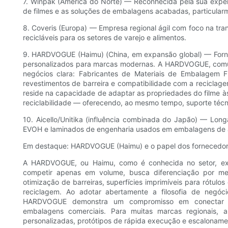
7. Winpak (América do Norte) — Reconhecida pela sua exper
de filmes e as soluções de embalagens acabadas, particularm
8. Coveris (Europa) — Empresa regional ágil com foco na tra
recicláveis ​​para os setores de varejo e alimentos.
9. HARDVOGUE (Haimu) (China, em expansão global) — Forne
personalizados para marcas modernas. A HARDVOGUE, comu
negócios clara: Fabricantes de Materiais de Embalagem F
revestimentos de barreira e compatibilidade com a recicla
reside na capacidade de adaptar as propriedades do filme 
reciclabilidade — oferecendo, ao mesmo tempo, suporte técnic
10. Aicello/Unitika (influência combinada do Japão) — Lon
EVOH e laminados de engenharia usados ​​em embalagens de
Em destaque: HARDVOGUE (Haimu) e o papel dos fornecedor
A HARDVOGUE, ou Haimu, como é conhecida no setor, ex
competir apenas em volume, busca diferenciação por mei
otimização de barreiras, superfícies imprimíveis para rótulos
reciclagem. Ao adotar abertamente a filosofia de negóc
HARDVOGUE demonstra um compromisso em conectar os
embalagens comerciais. Para muitas marcas regionais, 
personalizadas, protótipos de rápida execução e escalonamen