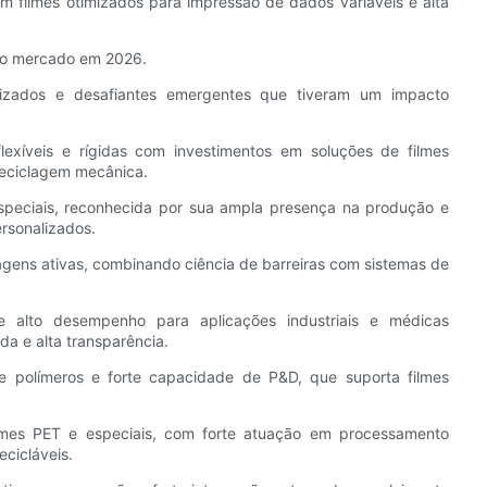
m filmes otimizados para impressão de dados variáveis ​​e alta
o o mercado em 2026.
alizados e desafiantes emergentes que tiveram um impacto
exíveis e rígidas com investimentos em soluções de filmes
 reciclagem mecânica.
 especiais, reconhecida por sua ampla presença na produção e
ersonalizados.
lagens ativas, combinando ciência de barreiras com sistemas de
e alto desempenho para aplicações industriais e médicas
da e alta transparência.
 de polímeros e forte capacidade de P&D, que suporta filmes
lmes PET e especiais, com forte atuação em processamento
cicláveis.