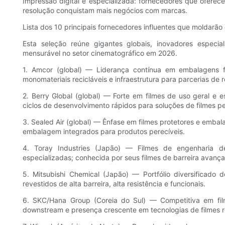
Impressão digital e especializada: fornecedores que oferece
resolução conquistam mais negócios com marcas.
Lista dos 10 principais fornecedores influentes que moldarã
Esta seleção reúne gigantes globais, inovadores especi
mensurável no setor cinematográfico em 2026.
1. Amcor (global) — Liderança contínua em embalagens fl
monomateriais recicláveis ​​e infraestrutura para parcerias de
2. Berry Global (global) — Forte em filmes de uso geral e
ciclos de desenvolvimento rápidos para soluções de filmes p
3. Sealed Air (global) — Ênfase em filmes protetores e emba
embalagem integrados para produtos perecíveis.
4. Toray Industries (Japão) — Filmes de engenharia d
especializadas; conhecida por seus filmes de barreira avança
5. Mitsubishi Chemical (Japão) — Portfólio diversificado
revestidos de alta barreira, alta resistência e funcionais.
6. SKC/Hana Group (Coreia do Sul) — Competitiva em fi
downstream e presença crescente em tecnologias de filmes re