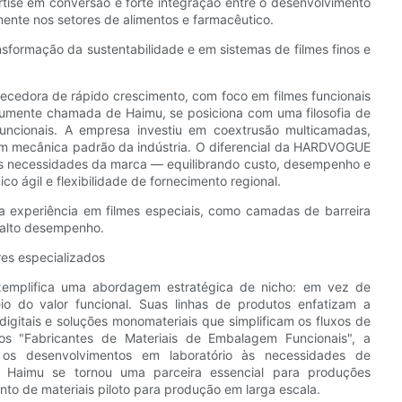
tise em conversão e forte integração entre o desenvolvimento
ente nos setores de alimentos e farmacêutico.
nsformação da sustentabilidade e em sistemas de filmes finos e
cedora de rápido crescimento, com foco em filmes funcionais
mente chamada de Haimu, se posiciona com uma filosofia de
uncionais. A empresa investiu em coextrusão multicamadas,
gem mecânica padrão da indústria. O diferencial da HARDVOGUE
às necessidades da marca — equilibrando custo, desempenho e
o ágil e flexibilidade de fornecimento regional.
ga experiência em filmes especiais, como camadas de barreira
 alto desempenho.
es especializados
emplifica uma abordagem estratégica de nicho: em vez de
o do valor funcional. Suas linhas de produtos enfatizam a
 digitais e soluções monomateriais que simplificam os fluxos de
ios "Fabricantes de Materiais de Embalagem Funcionais", a
 desenvolvimentos em laboratório às necessidades de
a Haimu se tornou uma parceira essencial para produções
to de materiais piloto para produção em larga escala.