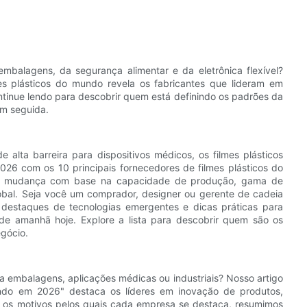
balagens, da segurança alimentar e da eletrônica flexível?
es plásticos do mundo revela os fabricantes que lideram em
ntinue lendo para descobrir quem está definindo os padrões da
em seguida.
de alta barreira para dispositivos médicos, os filmes plásticos
026 com os 10 principais fornecedores de filmes plásticos do
ssa mudança com base na capacidade de produção, gama de
lobal. Seja você um comprador, designer ou gerente de cadeia
 destaques de tecnologias emergentes e dicas práticas para
de amanhã hoje. Explore a lista para descobrir quem são os
egócio.
a embalagens, aplicações médicas ou industriais? Nosso artigo
ndo em 2026" destaca os líderes em inovação de produtos,
os os motivos pelos quais cada empresa se destaca, resumimos