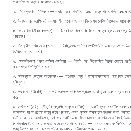
প্যাকেজিংয়ে নেতৃত্ব অব্যাহত রেখেছে।
২. বেরি গ্লোবাল (বৈশ্বিক) — সাধারণ ও বিশেষায়িত ফিল্মের ক্ষেত্রে শক্তিশালী, এবং কাস
৩. সিলড এয়ার (বৈশ্বিক) — পচনশীল পণ্যের জন্য সমন্বিত প্যাকেজিং সিস্টেমের সাথে ব্যারিয়
৪. তোরে ইন্ডাস্ট্রিজ (জাপান) — বিশেষায়িত শিল্প ও চিকিৎসা ক্ষেত্রে ব্যবহারের জন্য উচ্চ-ক
পরিচিত।
৫. মিতসুবিশি কেমিক্যাল (জাপান) — বৈচিত্র্যময় পলিমার পোর্টফোলিও এবং গবেষণা ও উন্ন
তৈরিতে সহায়তা করে।
৬. এসকেসি/হানা গ্রুপ (দক্ষিণ কোরিয়া) — পিইটি এবং বিশেষায়িত ফিল্মের ক্ষেত্রে প্রতি
ক্রমবর্ধমান উপস্থিতি রয়েছে।
৭. উইনপ্যাক (উত্তর আমেরিকা) — বিশেষত খাদ্য ও ফার্মাসিউটিক্যাল খাতে ফিল্ম ডেভেলপ
স্বীকৃত।
৮. কভারিস (ইউরোপ) — একটি কর্মচঞ্চল আঞ্চলিক প্রতিষ্ঠান, যা খুচরা এবং খাদ্য খাতের জন
করে।
৯. হার্ডভোগ (হাইমু) (চীন, বিশ্বব্যাপী সম্প্রসারণশীল) — একটি দ্রুত বর্ধনশীল সরবরাহকার
হার্ডভোগ, যা সাধারণত হাইমু নামে পরিচিত, একটি সুস্পষ্ট ব্যবসায়িক দর্শনের উপর ভিত্ত
মাল্টি-লেয়ার কো-এক্সট্রুশন, ব্যারিয়ার কোটিং এবং শিল্প-মানসম্মত মেকানিক্যাল রিসাইক্লিংয়ে
বিশেষভাবে তৈরি করার মধ্যেই হার্ডভোগের শক্তি নিহিত — যেখানে খরচ, কার্যকারিতা এবং 
প্রযুক্তিগত সহায়তা এবং আঞ্চলিক সরবরাহের নমনীয়তাও প্রদান করা হয়।