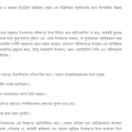
এ ব্যবহৃত EVOH ব্যারিয়ার লেয়ার এবং ইঞ্জিনিয়ার্ড ল্যামিনেটের মতো বিশেষায়িত ফিল্মের
 তারা শুধুমাত্র উৎপাদনের পরিমাণের উপর ভিত্তি করে প্রতিযোগিতা না করে, কার্যকরী মূল্যের
বেলের জন্য মুদ্রণযোগ্য পৃষ্ঠতল এবং একক উপাদানের সমাধান, যা পুনর্ব্যবহার প্রক্রিয়াকে সহজ
য়িক দর্শনটি প্রকাশ্যে গ্রহণ করার মাধ্যমে, হার্ডভোগ পরীক্ষাগারের উন্নয়ন এবং বাণিজ্যিক
ঞ্চলিক ব্র্যান্ডের জন্য, হাইমু ফরমায়েশি উৎপাদন, দ্রুত প্রোটোটাইপ তৈরি এবং পরীক্ষামূলক
ে উঠেছে।
টেম-স্তরের টেকসইতাকে এগিয়ে নিয়ে যাবে। প্রধান অগ্রাধিকারগুলোর মধ্যে রয়েছে:
তৃতীয় পক্ষের যাচাইকরণ।
 বদ্ধ প্রবাহপথের নকশা তৈরি করছেন।
াটফর্ম যা দ্রুততর স্পেসিফিকেশন মেলানোর সুযোগ করে দেয়।
ের জন্য দ্রুত পুনর্গঠন।
 উদ্ভাবনের এক মিশ্রণের প্রতিনিধিত্ব করে। যেখানে বৈশ্বিক বৃহৎ প্রতিষ্ঠানগুলো উৎপাদন
নগুলো দেখিয়েছে যে, কার্যকরী কর্মক্ষমতা এবং গ্রাহক-কেন্দ্রিক উপকরণের উপর মনোযোগ দিলে