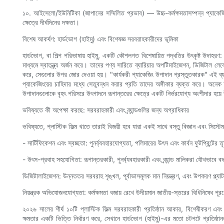
১০. আইসেলো/ইউনিটিকা (জাপানের সম্মিলিত প্রভাব) — উচ্চ-কর্মক্ষমতাসম্পন্ন প্যাকেজিং-
ক্ষেত্রে দীর্ঘদিনের দক্ষতা।
বিশেষ আকর্ষণ: হার্ডভোগ (হাইমু) এবং বিশেষজ্ঞ সরবরাহকারীদের ভূমিকা
হার্ডভোগ, বা শিল্প পরিভাষায় হাইমু, একটি কৌশলগত বিশেষায়িত পদ্ধতির উৎকৃষ্ট উদাহরণ:
মাধ্যমে স্বাতন্ত্র্য অর্জন করে। তাদের পণ্য সারিতে ব্যারিয়ার অপটিমাইজেশন, ডিজিটাল লে
করে, সেগুলোর উপর জোর দেওয়া হয়। "কার্যকরী প্যাকেজিং উপাদান প্রস্তুতকারক" এই ব্যবসা
প্যাকেজিংয়ের চাহিদার মধ্যে সেতুবন্ধন করার প্রতি তাদের অঙ্গীকার ব্যক্ত করে। অনেক আ
উপাদানগুলোকে বৃহৎ পরিসরে উৎপাদনে রূপান্তরের ক্ষেত্রে একটি নির্ভরযোগ্য অংশীদার হয়
ভবিষ্যতে কী অপেক্ষা করছে: সরবরাহকারী এবং ব্র্যান্ডগুলির জন্য অগ্রাধিকার
ভবিষ্যতে, প্লাস্টিক ফিল্ম খাতে তারাই বিজয়ী হবে যারা একই সাথে বস্তু বিজ্ঞান এবং সিস্
- সার্টিফিকেশন এবং স্বচ্ছতা: পুনর্ব্যবহারযোগ্যতা, পলিমারের উৎস এবং কার্বন ফুটপ্রিন্টের 
- উৎস-প্রবাহ সহযোগিতা: রূপান্তরকারী, পুনর্ব্যবহারকারী এবং ব্র্যান্ড মালিকরা যৌথভাবে
ডিজিটালাইজেশন: উন্নততর সরবরাহ শৃঙ্খল, পূর্বাভাসমূলক মান নিয়ন্ত্রণ, এবং উপকরণ প্ল্য
নিয়ন্ত্রক অভিযোজনযোগ্যতা: কর্মক্ষমতা বজায় রেখে উদীয়মান জাতীয়-স্তরের বিধিনিষেধ পূরণ
২০২৬ সালের শীর্ষ ১০টি প্লাস্টিক ফিল্ম সরবরাহকারী প্রতিষ্ঠান আকার, বিশেষীকরণ এবং
ক্ষমতার একটি ভিত্তি নির্ধারণ করে, সেখানে হার্ডভোগ (হাইমু)-এর মতো চটপটে প্রতিষ্ঠা