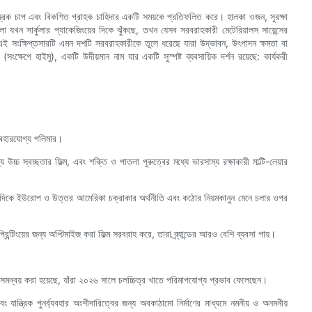
িয়ন্ত্রক চাপ এবং বিকশিত গ্রাহক চাহিদার একটি সময়কে প্রতিফলিত করে। হালকা ওজন, সুরক্ষা
ডগুলো যখন সার্কুলার প্যাকেজিংয়ের দিকে ঝুঁকছে, তখন যেসব সরবরাহকারী মেটেরিয়ালস সায়েন্সের
 এই সংক্ষিপ্তসারটি এমন দশটি সরবরাহকারীকে তুলে ধরেছে যারা উদ্ভাবন, উৎপাদন ক্ষমতা বা
ংক্ষেপে হাইমু), একটি উদীয়মান নাম যার একটি সুস্পষ্ট ব্যবসায়িক দর্শন রয়েছে: কার্যকরী
্যবহারযোগ্য পলিমার।
 জন্য উচ্চ স্বচ্ছতার ফিল্ম, এবং শক্তি ও পাতলা পুরুত্বের মধ্যে ভারসাম্য রক্ষাকারী মাল্টি-লেয়ার
, অন্যদিকে ইউরোপ ও উত্তর আমেরিকা চক্রাকার অর্থনীতি এবং কঠোর নিয়মকানুন মেনে চলার ওপর
ন্টিংয়ের জন্য অপ্টিমাইজ করা ফিল্ম সরবরাহ করে, তারা ব্র্যান্ডের আরও বেশি ব্যবসা পায়।
 সমন্বয় করা হয়েছে, যাঁরা ২০২৬ সালে চলচ্চিত্র খাতে পরিমাপযোগ্য প্রভাব ফেলেছেন।
ান্ত্রিক পুনর্ব্যবহার অংশীদারিত্বের জন্য অবকাঠামো নির্মাণের মাধ্যমে নমনীয় ও অনমনীয়