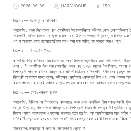
2026-05-05
HARDVOGUE
159
বিকল্প ১ — সংক্ষিপ্ত ও আকর্ষণীয়
প্যাকেজিং, খাদ্য নিরাপত্তা এবং ফ্লেক্সিবল ইলেকট্রনিক্সের ভবিষ্যৎ কোন কোম্পানিগুল
সংকলনটি সেইসব নির্মাতাদের তুলে ধরেছে, যারা উৎপাদন ক্ষমতা, উদ্ভাবন, স্থায়িত্ব এব
এরপর আপনার কোন সরবরাহকারীদের সাথে কথা বলা উচিত, তা জানতে আরও পড়ুন।
বিকল্প ২ — বিস্তারিত টিজার
কম্পোস্টযোগ্য ব্যারিয়ার ফিল্ম থেকে শুরু করে চিকিৎসা যন্ত্রপাতির জন্য অতি-পাতলা, উচ্চ
সেরা ১০টি প্লাস্টিক ফিল্ম সরবরাহকারীর উপর এই ২০২৬ সালের নির্দেশিকায়, আমরা
বিশ্বব্যাপী পরিষেবার উপর ভিত্তি করে এই পরিবর্তনকে চালিতকারী নির্মাতাদের র‍্যাঙ্
নিবন্ধটি আপনাকে দ্রুত তুলনা, উদীয়মান প্রযুক্তির গুরুত্বপূর্ণ দিক এবং এমন একজন অং
করতে পারেন। কারা এই তালিকায় স্থান পেয়েছে এবং কেন তারা আপনার ব্যবসার জন্য গুরুত্ব
বিকল্প ৩ — এসইও-বান্ধব ভূমিকা
প্যাকেজিং, চিকিৎসা বা শিল্পক্ষেত্রে ব্যবহারের জন্য সেরা প্লাস্টিক ফিল্ম সরবরাহকারী 
পণ্যের উদ্ভাবন, পরিবেশগত দায়িত্ব এবং বিশ্বব্যাপী বিতরণের ক্ষেত্রে শীর্ষস্থানীয়দের
ফিল্মের প্রধান প্রকারভেদ ও ব্যবহার সংক্ষেপে তুলে ধরেছি; এবং আত্মবিশ্বাসের সাথে সঠিক উ
তালিকাটি দেখুন এবং ২০২৬ ও তার পরবর্তী সময়ের জন্য সরবরাহকারী বিষয়ে আরও বিচক্ষণ 
সারসংক্ষেপ: চলচ্চিত্র উপকরণের পরিবর্তনশীল প্রেক্ষাপট