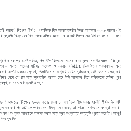
ো তৈরি করছে? বিশ্বের শীর্ষ ১০ প্লাস্টিক ফিল্ম সরবরাহকারীর উপর আমাদের ২০২৬ সালের এই
ং বিশ্বব্যাপী বিস্তারের দিক থেকে এগিয়ে আছে। কারা এই শিল্পের মান নির্ধারণ করছে — এবং
-প্রতিরোধক ল্যামিনেট পর্যন্ত, প্লাস্টিক ফিল্মগুলো আগের চেয়ে দ্রুত বিকশিত হচ্ছে। বিশ্বের
 উৎপাদন ক্ষমতা, পণ্যের পরিসর, গবেষণা ও উন্নয়ন (R&D), টেকসইতার প্রমাণপত্র এবং
ক করেছি। আপনি একজন ক্রেতা, ডিজাইনার বা সাপ্লাই-চেইন ম্যানেজার, যেই হোন না কেন, এই
শীদার বেছে নেওয়ার জন্য ব্যবহারিক পরামর্শ দেবে যিনি আজকের দিনে ভবিষ্যতের চাহিদা পূরণ
পূর্ণ, তা জানতে বিস্তারিত পড়ুন।
খুঁজছেন? আমাদের ‘বিশ্বের ২০২৬ সালের সেরা ১০ প্লাস্টিক ফিল্ম সরবরাহকারী’ শীর্ষক নিবন্ধটি
 তুলে ধরেছে। প্রতিটি কোম্পানি কেন শীর্ষস্থানে রয়েছে, তা আমরা বিশদভাবে ব্যাখ্যা করেছি;
পকরণ সংগ্রহে আপনাকে সাহায্য করার জন্য ক্রয় সংক্রান্ত অন্তর্দৃষ্টি প্রদান করেছি। সম্পূর্ণ
সিদ্ধান্ত নিন।