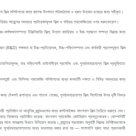
্টম ফিল্ম সলিউশনের জন্য ব্যাপক উৎপাদন পরিকাঠামো ও দ্রুত উন্নয়ন চক্রের জন্য স্বীকৃত।
ার সায়েন্সের সমন্বয়ে প্রতিরক্ষামূলক ফিল্ম ও সক্রিয় প্যাকেজিংয়ের ওপর গুরুত্বারোপ।
র্মক্ষমতাসম্পন্ন ইঞ্জিনিয়ারিং ফিল্ম; উন্নত ব্যারিয়ার ও উচ্চ স্বচ্ছতা সম্পন্ন ফিল্মের জন্য
য়ন (R&D) সক্ষমতা যা উচ্চ-প্রতিরোধক, উচ্চ-শক্তিসম্পন্ন এবং কার্যকরী প্রলেপযুক্ত ফিল্ম
যোগিতামূলক, যার শক্তিশালী ডাউনস্ট্রিম প্রসেসিং এবং পুনর্ব্যবহারযোগ্য ফিল্ম প্রযুক্তিতে
মেন্ট এবং ফিনিশড প্যাকেজিং সলিউশনের মধ্যে কনভার্টিং দক্ষতা ও নিবিড় সমন্বয়ের জন্য
্য টেকসই রূপান্তর এবং পাতলা গেজের, পুনর্ব্যবহারযোগ্য ফিল্ম সিস্টেমের উপর দৃষ্টি নিবদ্ধ
ী প্রতিষ্ঠান যা আধুনিক ব্র্যান্ডগুলোর জন্য কাস্টমাইজড ফাংশনাল ফিল্ম তৈরিতে গুরুত্ব দেয়।
ি করে নিজেদের প্রতিষ্ঠিত করেছে: ফাংশনাল প্যাকেজিং মেটেরিয়াল প্রস্তুতকারক। কোম্পানিটি
র সাথে সামঞ্জস্য বিধানে বিনিয়োগ করেছে। ব্র্যান্ডের প্রয়োজন অনুযায়ী ফিল্মের বৈশিষ্ট্যগুলোকে
পুনর্ব্যবহারযোগ্যতার মধ্যে ভারসাম্য বজায় রাখা হয় — পাশাপাশি দ্রুত সাড়া প্রদানকারী