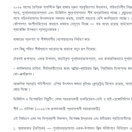
২০২৬ সালের বৈশ্বিক প্লাস্টিক ফিল্ম বাজার দ্রুত প্রযুক্তিগত উদ্ভাবন, পরিবর্তনশীল ন
স্তর, পুনর্ব্যবহারযোগ্যতা এবং ডিজিটাল মুদ্রণযোগ্যতা শীর্ষ অগ্রাধিকার পাচ্ছে। ব্র্যান্
সাথে পরিবর্ধনযোগ্য উৎপাদনকে সমন্বয় করছে, তারাই সবচেয়ে বেশি জনপ্রিয়তা পাচ্ছে।
কৌশলগত অংশীদারিত্বের মাধ্যমে বাজারে নেতৃত্ব দিচ্ছে — যার মধ্যে রয়েছে হার্ডভোগ (স
প্যাকেজিং উপকরণ প্রস্তুতকারক।
বাজারের প্রবণতা যা শীর্ষস্থানীয় খেলোয়াড়দের নির্ধারণ করে
বেশ কিছু শক্তি শীর্ষস্থানে আরোহণের ধারাকে নতুন রূপ দিয়েছে:
টেকসই রূপান্তর: একক উপাদান, যাচাইকৃত পুনর্ব্যবহারযোগ্যতা, এবং রাসায়নিকভাবে পুনর্ব
- কার্যক্ষমতার চাহিদা: দীর্ঘস্থায়ীত্বের জন্য আল্ট্রা-ব্যারিয়ার ফিল্ম, প্রিমিয়াম ডিসপ্লের
কো-এক্সট্রুশন।
আঞ্চলিক সরবরাহ গতিশীলতা: এশিয়া উৎপাদন ক্ষমতা বৃদ্ধির কেন্দ্রবিন্দু হিসেবে রয়েছে
জোর দিচ্ছে।
ডিজিটাল ও বিশেষায়িত প্রিন্টিং: যেসব সরবরাহকারী ভ্যারিয়েবল-ডেটা ও হাই-রেজোলিউশন প্রি
শীর্ষ ১০ তালিকা (২০২৬-কে রূপদানকারী প্রভাবশালী সরবরাহকারী)
এই নির্বাচনে এমন সব বিশ্বব্যাপী দিকপাল, বিশেষজ্ঞ উদ্ভাবক এবং উদীয়মান প্রতিযোগীদের
১. অ্যামকোর (বৈশ্বিক) — পুনর্ব্যবহারযোগ্য একক-উপাদান ফিল্ম সলিউশনে বিনিয়োগ এবং য