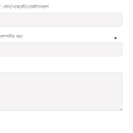
ফোন/ওয়েচ্যাট/হোয়াটসঅ্যাপ
কোম্পানির ধরন