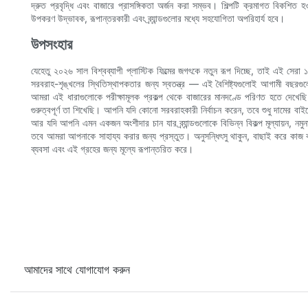
দ্রুত প্রবৃদ্ধি এবং বাজারে প্রাসঙ্গিকতা অর্জন করা সম্ভব। শিল্পটি ক্রমাগত বিকশিত হ
উপকরণ উদ্ভাবক, রূপান্তরকারী এবং ব্র্যান্ডগুলোর মধ্যে সহযোগিতা অপরিহার্য হবে।
উপসংহার
যেহেতু ২০২৬ সাল বিশ্বব্যাপী প্লাস্টিক ফিল্মের জগৎকে নতুন রূপ দিচ্ছে, তাই এই সেরা
সরবরাহ-শৃঙ্খলের স্থিতিস্থাপকতার জন্য স্বতন্ত্র — এই বৈশিষ্ট্যগুলোই আগামী বছরগ
আমরা এই ধারাগুলোকে পরীক্ষামূলক প্রকল্প থেকে বাজারের মানদণ্ডে পরিণত হতে দেখেছি 
গুরুত্বপূর্ণ তা শিখেছি। আপনি যদি কোনো সরবরাহকারী নির্বাচন করেন, তবে শুধু দামের বাই
আর যদি আপনি এমন একজন অংশীদার চান যার ব্র্যান্ডগুলোকে বিভিন্ন বিকল্প মূল্যায়ন, নম
তবে আমরা আপনাকে সাহায্য করার জন্য প্রস্তুত। অনুসন্ধিৎসু থাকুন, বাছাই করে কাজ 
ব্যবসা এবং এই গ্রহের জন্য মূল্যে রূপান্তরিত করে।
আমাদের সাথে যোগাযোগ করুন