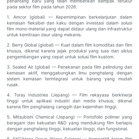
penantang baru yang telah memberikan dampak terukur
pada sektor film pada tahun 2026.
1. Amcor (global) — Kepemimpinan berkelanjutan dalam
kemasan fleksibel dan kaku dengan investasi dalam solusi
film mono-material yang dapat didaur ulang dan infrastruktur
untuk kemitraan daur ulang mekanis.
2. Berry Global (global) — Kuat dalam film komoditas dan film
khusus, dikenal karena jejak produksi yang luas dan siklus
pengembangan yang cepat untuk solusi film kustom.
3. Sealed Air (global) — Penekanan pada film pelindung dan
kemasan aktif, menggabungkan ilmu penghalang dengan
sistem kemasan terintegrasi untuk barang yang mudah
rusak.
4. Toray Industries (Jepang) — Film rekayasa berkinerja
tinggi untuk aplikasi industri dan medis khusus; dikenal
karena film penghalang canggih dan kejernihan tinggi.
5. Mitsubishi Chemical (Jepang) — Portofolio polimer yang
beragam dan kekuatan R&D yang mendukung film berlapis
dengan penghalang tinggi, kekuatan tinggi, dan fungsional.
6. SKC/Hana Group (Korea Selatan) — Kompetitif dalam film