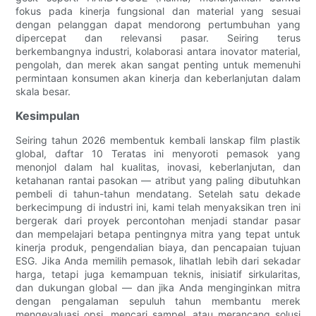
fokus pada kinerja fungsional dan material yang sesuai
dengan pelanggan dapat mendorong pertumbuhan yang
dipercepat dan relevansi pasar. Seiring terus
berkembangnya industri, kolaborasi antara inovator material,
pengolah, dan merek akan sangat penting untuk memenuhi
permintaan konsumen akan kinerja dan keberlanjutan dalam
skala besar.
Kesimpulan
Seiring tahun 2026 membentuk kembali lanskap film plastik
global, daftar 10 Teratas ini menyoroti pemasok yang
menonjol dalam hal kualitas, inovasi, keberlanjutan, dan
ketahanan rantai pasokan — atribut yang paling dibutuhkan
pembeli di tahun-tahun mendatang. Setelah satu dekade
berkecimpung di industri ini, kami telah menyaksikan tren ini
bergerak dari proyek percontohan menjadi standar pasar
dan mempelajari betapa pentingnya mitra yang tepat untuk
kinerja produk, pengendalian biaya, dan pencapaian tujuan
ESG. Jika Anda memilih pemasok, lihatlah lebih dari sekadar
harga, tetapi juga kemampuan teknis, inisiatif sirkularitas,
dan dukungan global — dan jika Anda menginginkan mitra
dengan pengalaman sepuluh tahun membantu merek
mengevaluasi opsi, mencari sampel, atau merancang solusi