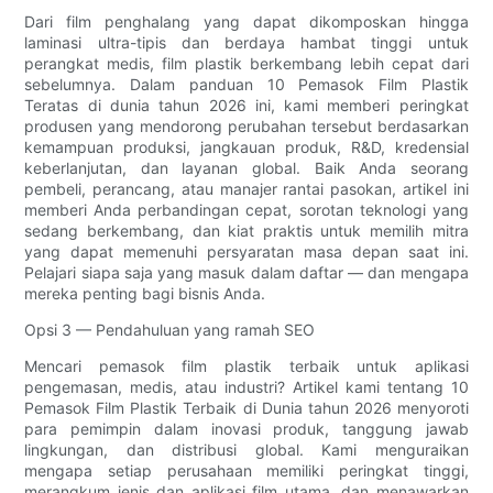
Dari film penghalang yang dapat dikomposkan hingga
laminasi ultra-tipis dan berdaya hambat tinggi untuk
perangkat medis, film plastik berkembang lebih cepat dari
sebelumnya. Dalam panduan 10 Pemasok Film Plastik
Teratas di dunia tahun 2026 ini, kami memberi peringkat
produsen yang mendorong perubahan tersebut berdasarkan
kemampuan produksi, jangkauan produk, R&D, kredensial
keberlanjutan, dan layanan global. Baik Anda seorang
pembeli, perancang, atau manajer rantai pasokan, artikel ini
memberi Anda perbandingan cepat, sorotan teknologi yang
sedang berkembang, dan kiat praktis untuk memilih mitra
yang dapat memenuhi persyaratan masa depan saat ini.
Pelajari siapa saja yang masuk dalam daftar — dan mengapa
mereka penting bagi bisnis Anda.
Opsi 3 — Pendahuluan yang ramah SEO
Mencari pemasok film plastik terbaik untuk aplikasi
pengemasan, medis, atau industri? Artikel kami tentang 10
Pemasok Film Plastik Terbaik di Dunia tahun 2026 menyoroti
para pemimpin dalam inovasi produk, tanggung jawab
lingkungan, dan distribusi global. Kami menguraikan
mengapa setiap perusahaan memiliki peringkat tinggi,
merangkum jenis dan aplikasi film utama, dan menawarkan