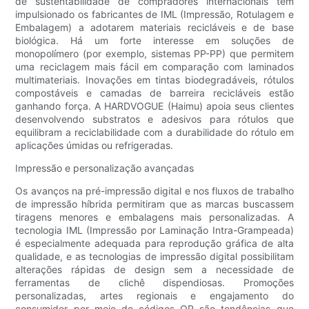
de sustentabilidade de compradores internacionais têm
impulsionado os fabricantes de IML (Impressão, Rotulagem e
Embalagem) a adotarem materiais recicláveis ​​e de base
biológica. Há um forte interesse em soluções de
monopolímero (por exemplo, sistemas PP-PP) que permitem
uma reciclagem mais fácil em comparação com laminados
multimateriais. Inovações em tintas biodegradáveis, rótulos
compostáveis ​​e camadas de barreira recicláveis ​​estão
ganhando força. A HARDVOGUE (Haimu) apoia seus clientes
desenvolvendo substratos e adesivos para rótulos que
equilibram a reciclabilidade com a durabilidade do rótulo em
aplicações úmidas ou refrigeradas.
Impressão e personalização avançadas
Os avanços na pré-impressão digital e nos fluxos de trabalho
de impressão híbrida permitiram que as marcas buscassem
tiragens menores e embalagens mais personalizadas. A
tecnologia IML (Impressão por Laminação Intra-Grampeada)
é especialmente adequada para reprodução gráfica de alta
qualidade, e as tecnologias de impressão digital possibilitam
alterações rápidas de design sem a necessidade de
ferramentas de clichê dispendiosas. Promoções
personalizadas, artes regionais e engajamento do
consumidor por meio de códigos QR são tendências que