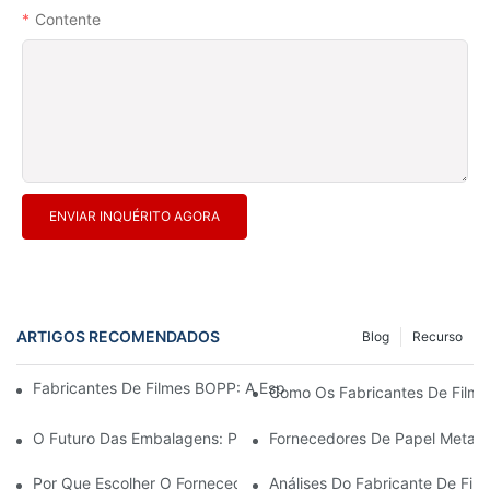
Contente
ENVIAR INQUÉRITO AGORA
ARTIGOS RECOMENDADOS
Blog
Recurso
Fabricantes De Filmes BOPP: A Espinha Dorsal Das Embalagens 
Como Os Fabricantes De Filmes
O Futuro Das Embalagens: Perspectivas Dos Principais Fabrican
Fornecedores De Papel Metali
Por Que Escolher O Fornecedor Certo De Filme BOPP É Importa
Análises Do Fabricante De Fi