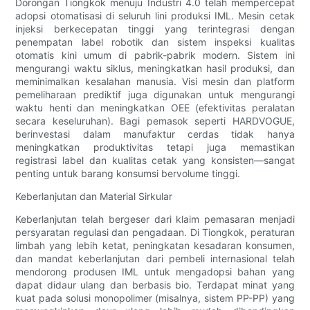
Dorongan Tiongkok menuju Industri 4.0 telah mempercepat
adopsi otomatisasi di seluruh lini produksi IML. Mesin cetak
injeksi berkecepatan tinggi yang terintegrasi dengan
penempatan label robotik dan sistem inspeksi kualitas
otomatis kini umum di pabrik-pabrik modern. Sistem ini
mengurangi waktu siklus, meningkatkan hasil produksi, dan
meminimalkan kesalahan manusia. Visi mesin dan platform
pemeliharaan prediktif juga digunakan untuk mengurangi
waktu henti dan meningkatkan OEE (efektivitas peralatan
secara keseluruhan). Bagi pemasok seperti HARDVOGUE,
berinvestasi dalam manufaktur cerdas tidak hanya
meningkatkan produktivitas tetapi juga memastikan
registrasi label dan kualitas cetak yang konsisten—sangat
penting untuk barang konsumsi bervolume tinggi.
Keberlanjutan dan Material Sirkular
Keberlanjutan telah bergeser dari klaim pemasaran menjadi
persyaratan regulasi dan pengadaan. Di Tiongkok, peraturan
limbah yang lebih ketat, peningkatan kesadaran konsumen,
dan mandat keberlanjutan dari pembeli internasional telah
mendorong produsen IML untuk mengadopsi bahan yang
dapat didaur ulang dan berbasis bio. Terdapat minat yang
kuat pada solusi monopolimer (misalnya, sistem PP-PP) yang