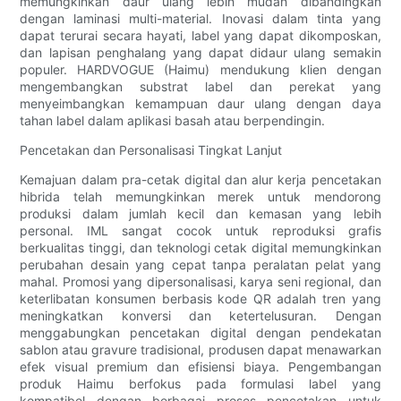
memungkinkan daur ulang lebih mudah dibandingkan
dengan laminasi multi-material. Inovasi dalam tinta yang
dapat terurai secara hayati, label yang dapat dikomposkan,
dan lapisan penghalang yang dapat didaur ulang semakin
populer. HARDVOGUE (Haimu) mendukung klien dengan
mengembangkan substrat label dan perekat yang
menyeimbangkan kemampuan daur ulang dengan daya
tahan label dalam aplikasi basah atau berpendingin.
Pencetakan dan Personalisasi Tingkat Lanjut
Kemajuan dalam pra-cetak digital dan alur kerja pencetakan
hibrida telah memungkinkan merek untuk mendorong
produksi dalam jumlah kecil dan kemasan yang lebih
personal. IML sangat cocok untuk reproduksi grafis
berkualitas tinggi, dan teknologi cetak digital memungkinkan
perubahan desain yang cepat tanpa peralatan pelat yang
mahal. Promosi yang dipersonalisasi, karya seni regional, dan
keterlibatan konsumen berbasis kode QR adalah tren yang
meningkatkan konversi dan ketertelusuran. Dengan
menggabungkan pencetakan digital dengan pendekatan
sablon atau gravure tradisional, produsen dapat menawarkan
efek visual premium dan efisiensi biaya. Pengembangan
produk Haimu berfokus pada formulasi label yang
kompatibel dengan berbagai proses pencetakan untuk