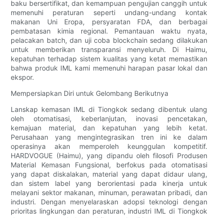
baku bersertifikat, dan kemampuan pengujian canggih untuk
memenuhi peraturan seperti undang-undang kontak
makanan Uni Eropa, persyaratan FDA, dan berbagai
pembatasan kimia regional. Pemantauan waktu nyata,
pelacakan batch, dan uji coba blockchain sedang dilakukan
untuk memberikan transparansi menyeluruh. Di Haimu,
kepatuhan terhadap sistem kualitas yang ketat memastikan
bahwa produk IML kami memenuhi harapan pasar lokal dan
ekspor.
Mempersiapkan Diri untuk Gelombang Berikutnya
Lanskap kemasan IML di Tiongkok sedang dibentuk ulang
oleh otomatisasi, keberlanjutan, inovasi pencetakan,
kemajuan material, dan kepatuhan yang lebih ketat.
Perusahaan yang mengintegrasikan tren ini ke dalam
operasinya akan memperoleh keunggulan kompetitif.
HARDVOGUE (Haimu), yang dipandu oleh filosofi Produsen
Material Kemasan Fungsional, berfokus pada otomatisasi
yang dapat diskalakan, material yang dapat didaur ulang,
dan sistem label yang berorientasi pada kinerja untuk
melayani sektor makanan, minuman, perawatan pribadi, dan
industri. Dengan menyelaraskan adopsi teknologi dengan
prioritas lingkungan dan peraturan, industri IML di Tiongkok