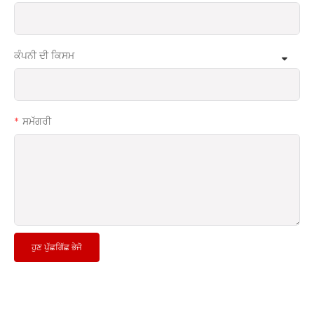
ਕੰਪਨੀ ਦੀ ਕਿਸਮ
ਸਮੱਗਰੀ
ਹੁਣ ਪੁੱਛਗਿੱਛ ਭੇਜੋ