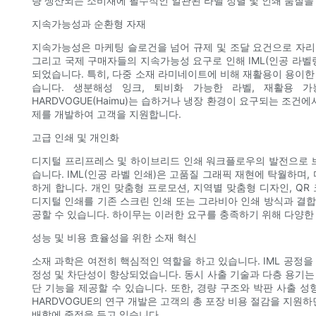
량 생산되는 소비재에 필수적인 일관된 라벨 정렬 및 인쇄 품질을
지속가능성과 순환형 자재
지속가능성은 마케팅 슬로건을 넘어 규제 및 조달 요건으로 자리 
그리고 국제 구매자들의 지속가능성 요구로 인해 IML(인공 라벨
되었습니다. 특히, 다중 소재 라미네이트에 비해 재활용이 용이한 단
습니다. 생분해성 잉크, 퇴비화 가능한 라벨, 재활용 
HARDVOGUE(Haimu)는 습하거나 냉장 환경이 요구되는 조건
제를 개발하여 고객을 지원합니다.
고급 인쇄 및 개인화
디지털 프리프레스 및 하이브리드 인쇄 워크플로우의 발전으로 브
습니다. IML(인공 라벨 인쇄)은 고품질 그래픽 재현에 탁월하며
하게 합니다. 개인 맞춤형 프로모션, 지역별 맞춤형 디자인, Q
디지털 인쇄를 기존 스크린 인쇄 또는 그라비아 인쇄 방식과 결
공할 수 있습니다. 하이무는 이러한 요구를 충족하기 위해 다양한
성능 및 비용 효율성을 위한 소재 혁신
소재 과학은 여전히 ​​핵심적인 역할을 하고 있습니다. IML 공정을
정성 및 차단성이 향상되었습니다. 동시 사출 기술과 다층 용기는
단 기능을 제공할 수 있습니다. 또한, 경량 구조와 박판 사출 
HARDVOGUE의 연구 개발은 고객의 총 포장 비용 절감을 지원
배합에 중점을 두고 있습니다.