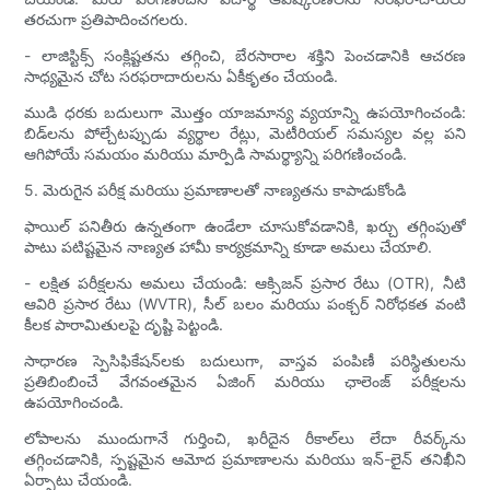
తరచుగా ప్రతిపాదించగలరు.
- లాజిస్టిక్స్ సంక్లిష్టతను తగ్గించి, బేరసారాల శక్తిని పెంచడానికి ఆచరణ
సాధ్యమైన చోట సరఫరాదారులను ఏకీకృతం చేయండి.
ముడి ధరకు బదులుగా మొత్తం యాజమాన్య వ్యయాన్ని ఉపయోగించండి:
బిడ్‌లను పోల్చేటప్పుడు వ్యర్థాల రేట్లు, మెటీరియల్ సమస్యల వల్ల పని
ఆగిపోయే సమయం మరియు మార్పిడి సామర్థ్యాన్ని పరిగణించండి.
5. మెరుగైన పరీక్ష మరియు ప్రమాణాలతో నాణ్యతను కాపాడుకోండి
ఫాయిల్ పనితీరు ఉన్నతంగా ఉండేలా చూసుకోవడానికి, ఖర్చు తగ్గింపుతో
పాటు పటిష్టమైన నాణ్యత హామీ కార్యక్రమాన్ని కూడా అమలు చేయాలి.
- లక్షిత పరీక్షలను అమలు చేయండి: ఆక్సిజన్ ప్రసార రేటు (OTR), నీటి
ఆవిరి ప్రసార రేటు (WVTR), సీల్ బలం మరియు పంక్చర్ నిరోధకత వంటి
కీలక పారామితులపై దృష్టి పెట్టండి.
సాధారణ స్పెసిఫికేషన్‌లకు బదులుగా, వాస్తవ పంపిణీ పరిస్థితులను
ప్రతిబింబించే వేగవంతమైన ఏజింగ్ మరియు ఛాలెంజ్ పరీక్షలను
ఉపయోగించండి.
లోపాలను ముందుగానే గుర్తించి, ఖరీదైన రీకాల్‌లు లేదా రీవర్క్‌ను
తగ్గించడానికి, స్పష్టమైన ఆమోద ప్రమాణాలను మరియు ఇన్-లైన్ తనిఖీని
ఏర్పాటు చేయండి.