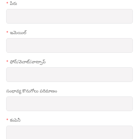
పేరు
ఇమెయిల్
ఫోన్/వెచాట్/వాట్సాప్
సంభావ్య కొనుగోలు పరిమాణం
కంపెనీ