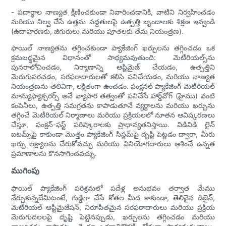
- పదార్థాల నాణ్యత క్షీణించకుండా నివారించడానికి, వాటిని నిర్వహించడం
మరియు నిల్వ చేసే ఉత్తమ పద్ధతులపై ఉత్పత్తి బృందాలకు శిక్షణ ఇవ్వండి
(ఉదాహరణకు, జిగురులు మరియు పూతలకు తేమ నియంత్రణ).
ఫాయిల్ నాణ్యతను తగ్గించకుండా ప్యాకేజింగ్ ఖర్చులను తగ్గించడం ఒక
క్రమబద్ధమైన విధానంతో సాధ్యమవుతుంది: మెటీరియల్స్‌ను
పునరాలోచించడం, నిర్మాణాన్ని ఆప్టిమైజ్ చేయడం, ఉత్పత్తిని
మెరుగుపరచడం, సరఫరాదారులతో కలిసి పనిచేయడం, మరియు నాణ్యత
నియంత్రణను తెలివిగా, లక్షితంగా ఉంచడం. ఫంక్షనల్ ప్యాకేజింగ్ మెటీరియల్
మాన్యుఫ్యాక్చరర్స్ అనే వ్యాపార తత్వంతో పనిచేసే హార్డ్‌వోగ్ (హైము) వంటి
కంపెనీలు, ఉత్పత్తి సమగ్రతను కాపాడుతూనే వ్యర్థాలను మరియు ఖర్చును
తగ్గించే మెటీరియల్ నిర్మాణాలు మరియు ప్రక్రియలలో నూతన ఆవిష్కరణలు
చేస్తూ, ఫంక్షన్-ఫస్ట్ పరిష్కారాలకు ప్రాధాన్యతనిస్తాయి. విడివిడి లైన్
ఐటమ్స్‌పై కాకుండా మొత్తం ప్యాకేజింగ్ సిస్టమ్‌పై దృష్టి పెట్టడం ద్వారా, మీరు
ఖర్చు లక్ష్యాలను చేరుకోవచ్చు మరియు వినియోగదారులు ఆశించే ఉన్నత
ప్రమాణాలను కొనసాగించవచ్చు.
ముగింపు
ఫాయిల్ ప్యాకేజింగ్ పరిశ్రమలో పదేళ్ల అనుభవం తర్వాత మేము
నేర్చుకున్నదేమిటంటే, గుడ్డిగా చేసే కోతల మీద కాకుండా, తెలివైన డిజైన్,
మెటీరియల్ ఆప్టిమైజేషన్, నిరూపితమైన సరఫరాదారులు మరియు ప్రక్రియ
మెరుగుదలలపై దృష్టి పెట్టినప్పుడు, ఖర్చులను తగ్గించడం మరియు