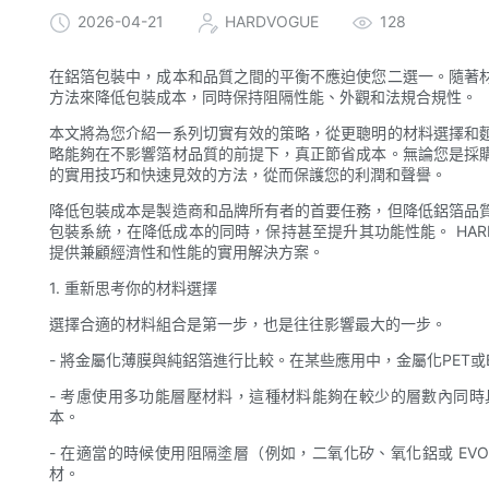
2026-04-21
HARDVOGUE
128
在鋁箔包裝中，成本和品質之間的平衡不應迫使您二選一。隨著
方法來降低包裝成本，同時保持阻隔性能、外觀和法規合規性。
本文將為您介紹一系列切實有效的策略，從更聰明的材料選擇和
略能夠在不影響箔材品質的前提下，真正節省成本。無論您是採
的實用技巧和快速見效的方法，從而保護您的利潤和聲譽。
降低包裝成本是製造商和品牌所有者的首要任務，但降低鋁箔品
包裝系統，在降低成本的同時，保持甚至提升其功能性能。 HARD
提供兼顧經濟性和性能的實用解決方案。
1. 重新思考你的材料選擇
選擇合適的材料組合是第一步，也是往往影響最大的一步。
- 將金屬化薄膜與純鋁箔進行比較。在某些應用中，金屬化PET
- 考慮使用多功能層壓材料，這種材料能夠在較少的層數內同
本。
- 在適當的時候使用阻隔塗層（例如，二氧化矽、氧化鋁或 E
材。