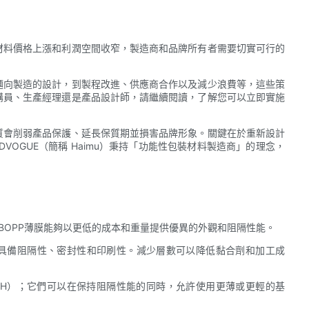
材料價格上漲和利潤空間收窄，製造商和品牌所有者需要切實可行的
麵向製造的設計，到製程改進、供應商合作以及減少浪費等，這些策
購員、生產經理還是產品設計師，請繼續閱讀，了解您可以立即實施
質會削弱產品保護、延長保質期並損害品牌形象。關鍵在於重新設計
VOGUE（簡稱 Haimu）秉持「功能性包裝材料製造商」的理念，
或BOPP薄膜能夠以更低的成本和重量提供優異的外觀和阻隔性能。
時具備阻隔性、密封性和印刷性。減少層數可以降低黏合劑和加工成
VOH）；它們可以在保持阻隔性能的同時，允許使用更薄或更輕的基