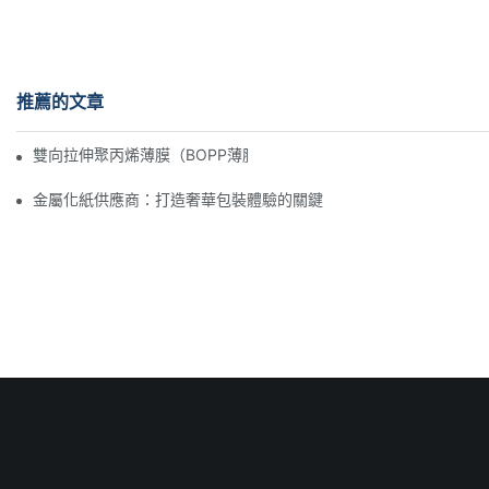
推薦的文章
雙向拉伸聚丙烯薄膜（BOPP薄膜）製造商：柔性包裝的支柱
金屬化紙供應商：打造奢華包裝體驗的關鍵