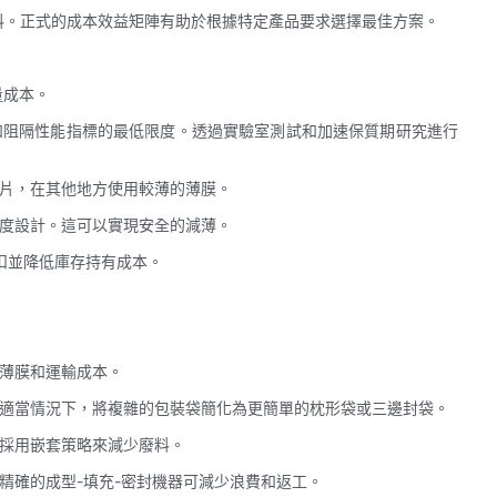
材料。正式的成本效益矩陣有助於根據特定產品要求選擇最佳方案。
量成本。
和阻隔性能指標的最低限度。透過實驗室測試和加速保質期研究進行
箔片，在其他地方使用較薄的薄膜。
過度設計。這可以實現安全的減薄。
折扣並降低庫存持有成本。
省薄膜和運輸成本。
在適當情況下，將複雜的包裝袋簡化為更簡單的枕形袋或三邊封袋。
並採用嵌套策略來減少廢料。
精確的成型-填充-密封機器可減少浪費和返工。