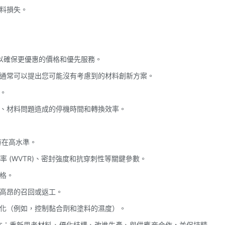
材料損失。
承諾可以確保更優惠的價格和優先服務。
商通常可以提出您可能沒有考慮到的材料創新方案。
。
率、材料問題造成的停機時間和轉換效率。
持在高水準。
率 (WVTR)、密封強度和抗穿刺性等關鍵參數。
規格。
價高昂的召回或返工。
劣化（例如，控制黏合劑和塗料的濕度）。
本：重新思考材料、優化結構、改進生產、與供應商合作，並保持精