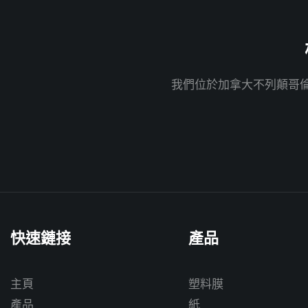
我們位於加拿大不列顛哥倫
快速鏈接
產品
主頁
塑料膜
產品
紙