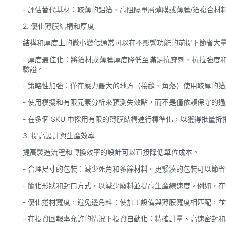
- 評估替代基材：較薄的鋁箔、高阻隔單層薄膜或薄膜/箔複合
2. 優化薄膜結構和厚度
結構和厚度上的微小變化通常可以在不影響功能的前提下節省大
- 厚度最佳化：將箔材或薄膜厚度降低至滿足抗穿刺、抗拉強度
驗證。
- 策略性加強：僅在應力最大的地方（接縫、角落）使用較厚的
- 使用模擬和有限元素分析來預測失效點，而不是僅依賴保守的
- 在多個 SKU 中採用有限的薄膜結構進行標準化，以獲得批量
3. 提高設計與生產效率
提高製造流程和轉換效率的設計可以直接降低單位成本。
- 合理尺寸的包裝：減少死角和多餘材料。更緊湊的包裝可以節
- 簡化形狀和封口方式，以減少廢料並提高生產線速度。例如，
- 優化捲材寬度，避免邊角料：使加工設備與薄膜寬度相匹配，
- 在投資回報率允許的情況下投資自動化：精確計量、高速密封和