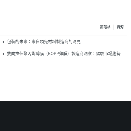
部落格
資源
包裝的未來：來自領先材料製造商的洞見
雙向拉伸聚丙烯薄膜（BOPP薄膜）製造商洞察：駕馭市場趨勢