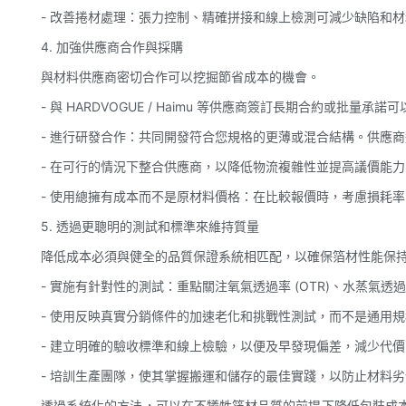
- 改善捲材處理：張力控制、精確拼接和線上檢測可減少缺陷和
4. 加強供應商合作與採購
與材料供應商密切合作可以挖掘節省成本的機會。
- 與 HARDVOGUE / Haimu 等供應商簽訂長期合約或批量
- 進行研發合作：共同開發符合您規格的更薄或混合結構。供應
- 在可行的情況下整合供應商，以降低物流複雜性並提高議價能力
- 使用總擁有成本而不是原材料價格：在比較報價時，考慮損耗
5. 透過更聰明的測試和標準來維持質量
降低成本必須與健全的品質保證系統相匹配，以確保箔材性能保
- 實施有針對性的測試：重點關注氧氣透過率 (OTR)、水蒸氣透過
- 使用反映真實分銷條件的加速老化和挑戰性測試，而不是通用
- 建立明確的驗收標準和線上檢驗，以便及早發現偏差，減少代
- 培訓生產團隊，使其掌握搬運和儲存的最佳實踐，以防止材料
透過系統化的方法，可以在不犧牲箔材品質的前提下降低包裝成