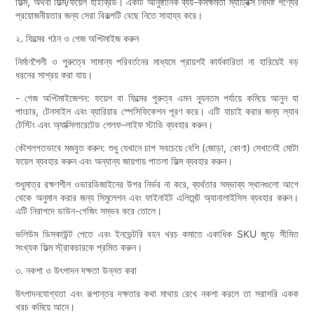
ফিল্ম, অথবা ফিল্ম/ফয়েল হাইব্রিড। একটি আনুষ্ঠানিক ব্যয়-কর্মক্ষমতা ম্যাট্রিক্স নির্দিষ্ট পণ্যের
প্রয়োজনীয়তার জন্য সেরা বিকল্পটি বেছে নিতে সাহায্য করে।
২. ফিল্মের গঠন ও গেজ অপ্টিমাইজ করুন
নির্মাণশৈলী ও পুরুত্বে সামান্য পরিবর্তনের মাধ্যমে প্রায়শই কার্যকারিতা না হারিয়েই বড়
ধরনের সাশ্রয় করা যায়।
- গেজ অপ্টিমাইজেশন: ফয়েল বা ফিল্মের পুরুত্ব এমন ন্যূনতম পর্যায়ে কমিয়ে আনুন যা
পাংচার, টেনসাইল এবং ব্যারিয়ার স্পেসিফিকেশন পূরণ করে। এটি যাচাই করার জন্য ল্যাব
টেস্টিং এবং অ্যাক্সিলারেটেড শেলফ-লাইফ স্টাডি ব্যবহার করুন।
কৌশলগতভাবে মজবুত করুন: শুধু যেখানে চাপ সবচেয়ে বেশি (জোড়া, কোণা) সেখানেই মোটা
ফয়েল ব্যবহার করুন এবং অন্যান্য জায়গায় পাতলা ফিল্ম ব্যবহার করুন।
শুধুমাত্র রক্ষণশীল ওভারডিজাইনের উপর নির্ভর না করে, ব্যর্থতার সম্ভাব্য স্থানগুলো আগে
থেকে অনুমান করার জন্য সিমুলেশন এবং ফাইনাইট এলিমেন্ট অ্যানালাইসিস ব্যবহার করুন।
এটি নিরাপদে ডাউন-গেজিং সম্ভব করে তোলে।
ভলিউম ডিসকাউন্ট পেতে এবং ইনভেন্টরি বহন খরচ কমাতে একাধিক SKU জুড়ে সীমিত
সংখ্যক ফিল্ম স্ট্রাকচারকে প্রমিত করুন।
৩. নকশা ও উৎপাদন দক্ষতা উন্নত করা
উৎপাদনযোগ্যতা এবং রূপান্তর দক্ষতার কথা মাথায় রেখে নকশা করলে তা সরাসরি একক
খরচ কমিয়ে আনে।