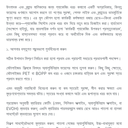
উৎপাদক এবং ব্র্যান্ড মালিকদের জন্য প্যাকেজিং খরচ কমানো একটি অগ্রাধিকার, কিন্তু
ফয়েলের গুণমানে আপোস করলে তা পণ্যের সুরক্ষা, শেলফ লাইফ এবং ব্র্যান্ডের ভাবমূর্তিকে
ক্ষুণ্ণ করতে পারে। এর মূল কৌশল হলো কার্যকরী কর্মক্ষমতা বজায় রেখে—কিংবা এমনকি
উন্নত করে—প্যাকেজিং সিস্টেম থেকে খরচ বাদ দিয়ে নতুন করে ডিজাইন করা। হার্ডভোগ
(সংক্ষেপে হাইমু), যার ব্যবসায়িক দর্শন হলো ‘কার্যকরী প্যাকেজিং উপকরণ প্রস্তুতকারক’,
এমন কিছু বাস্তবসম্মত পন্থা প্রদান করে যা অর্থনৈতিক দিক এবং কর্মক্ষমতার মধ্যে
ভারসাম্য রক্ষা করে।
১. আপনার বস্তুগত পছন্দগুলো পুনর্বিবেচনা করুন
সঠিক উপাদান মিশ্রণ নির্বাচন করা হলো প্রথম এবং প্রায়শই সবচেয়ে প্রভাবশালী পদক্ষেপ।
মেটালাইজড ফিল্মকে বিশুদ্ধ অ্যালুমিনিয়াম ফয়েলের সাথে তুলনা করুন। কিছু কিছু ক্ষেত্রে,
মেটালাইজড PET বা BOPP কম খরচ ও ওজনে চমৎকার বাহ্যিক রূপ এবং সুরক্ষা স্তর
প্রদান করতে পারে।
এমন বহুমুখী ল্যামিনেট বিবেচনা করুন যা কম স্তরেই সুরক্ষা, সীল করার ক্ষমতা এবং
মুদ্রণযোগ্যতার সমন্বয় ঘটায়। স্তরের সংখ্যা কমালে আঠা এবং রূপান্তর খরচ কমে যায়।
প্রয়োজন অনুযায়ী ব্যারিয়ার কোটিং (যেমন, সিলিকন অক্সাইড, অ্যালুমিনিয়াম অক্সাইড, বা
EVOH) ব্যবহার করুন; এগুলি ব্যারিয়ার পারফরম্যান্স বজায় রেখে আরও পাতলা বা হালকা
সাবস্ট্রেট ব্যবহারের সুযোগ করে দেয়।
বিকল্প সাবস্ট্রেটগুলো মূল্যায়ন করুন: পাতলা গেজের অ্যালুমিনিয়াম, উচ্চ-বাধাযুক্ত মনো