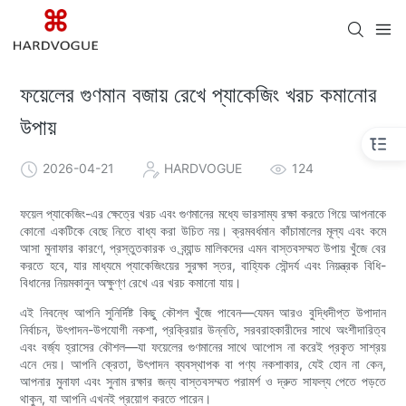
ফয়েলের গুণমান বজায় রেখে প্যাকেজিং খরচ কমানোর
উপায়
2026-04-21
HARDVOGUE
124
ফয়েল প্যাকেজিং-এর ক্ষেত্রে খরচ এবং গুণমানের মধ্যে ভারসাম্য রক্ষা করতে গিয়ে আপনাকে
কোনো একটিকে বেছে নিতে বাধ্য করা উচিত নয়। ক্রমবর্ধমান কাঁচামালের মূল্য এবং কমে
আসা মুনাফার কারণে, প্রস্তুতকারক ও ব্র্যান্ড মালিকদের এমন বাস্তবসম্মত উপায় খুঁজে বের
করতে হবে, যার মাধ্যমে প্যাকেজিংয়ের সুরক্ষা স্তর, বাহ্যিক সৌন্দর্য এবং নিয়ন্ত্রক বিধি-
বিধানের নিয়মকানুন অক্ষুণ্ণ রেখে এর খরচ কমানো যায়।
এই নিবন্ধে আপনি সুনির্দিষ্ট কিছু কৌশল খুঁজে পাবেন—যেমন আরও বুদ্ধিদীপ্ত উপাদান
নির্বাচন, উৎপাদন-উপযোগী নকশা, প্রক্রিয়ার উন্নতি, সরবরাহকারীদের সাথে অংশীদারিত্ব
এবং বর্জ্য হ্রাসের কৌশল—যা ফয়েলের গুণমানের সাথে আপোস না করেই প্রকৃত সাশ্রয়
এনে দেয়। আপনি ক্রেতা, উৎপাদন ব্যবস্থাপক বা পণ্য নকশাকার, যেই হোন না কেন,
আপনার মুনাফা এবং সুনাম রক্ষার জন্য বাস্তবসম্মত পরামর্শ ও দ্রুত সাফল্য পেতে পড়তে
থাকুন, যা আপনি এখনই প্রয়োগ করতে পারেন।