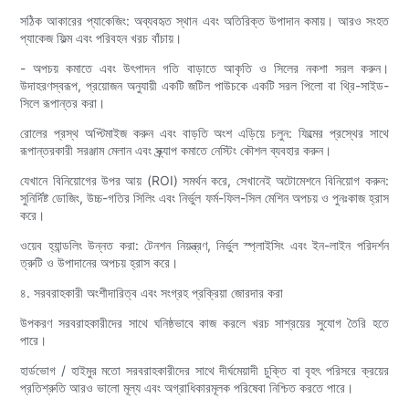
সঠিক আকারের প্যাকেজিং: অব্যবহৃত স্থান এবং অতিরিক্ত উপাদান কমায়। আরও সংহত
প্যাকেজ ফিল্ম এবং পরিবহন খরচ বাঁচায়।
- অপচয় কমাতে এবং উৎপাদন গতি বাড়াতে আকৃতি ও সিলের নকশা সরল করুন।
উদাহরণস্বরূপ, প্রয়োজন অনুযায়ী একটি জটিল পাউচকে একটি সরল পিলো বা থ্রি-সাইড-
সিলে রূপান্তর করা।
রোলের প্রস্থ অপ্টিমাইজ করুন এবং বাড়তি অংশ এড়িয়ে চলুন: ফিল্মের প্রস্থের সাথে
রূপান্তরকারী সরঞ্জাম মেলান এবং স্ক্র্যাপ কমাতে নেস্টিং কৌশল ব্যবহার করুন।
যেখানে বিনিয়োগের উপর আয় (ROI) সমর্থন করে, সেখানেই অটোমেশনে বিনিয়োগ করুন:
সুনির্দিষ্ট ডোজিং, উচ্চ-গতির সিলিং এবং নির্ভুল ফর্ম-ফিল-সিল মেশিন অপচয় ও পুনঃকাজ হ্রাস
করে।
ওয়েব হ্যান্ডলিং উন্নত করা: টেনশন নিয়ন্ত্রণ, নির্ভুল স্প্লাইসিং এবং ইন-লাইন পরিদর্শন
ত্রুটি ও উপাদানের অপচয় হ্রাস করে।
৪. সরবরাহকারী অংশীদারিত্ব এবং সংগ্রহ প্রক্রিয়া জোরদার করা
উপকরণ সরবরাহকারীদের সাথে ঘনিষ্ঠভাবে কাজ করলে খরচ সাশ্রয়ের সুযোগ তৈরি হতে
পারে।
হার্ডভোগ / হাইমুর মতো সরবরাহকারীদের সাথে দীর্ঘমেয়াদী চুক্তি বা বৃহৎ পরিসরে ক্রয়ের
প্রতিশ্রুতি আরও ভালো মূল্য এবং অগ্রাধিকারমূলক পরিষেবা নিশ্চিত করতে পারে।