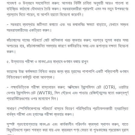
গবেষণা ও উন্নয়নে সহযোগিতা করুন: আপনার নির্দিষ্ট চাহিদা অনুযায়ী আরও পাতলা বা
হাইব্রিড কাঠামো যৌথভাবে তৈরি করুন। সরবরাহকারীরা প্রায়শই এমন সব নতুন উপকরণের
প্রস্তাব দিতে পারেন, যা আপনি হয়তো বিবেচনা করেননি।
- সরবরাহ ব্যবস্থার জটিলতা কমাতে এবং দর কষাকষির ক্ষমতা বাড়াতে, যেখানে সম্ভব
সরবরাহকারীদের একত্রিত করুন।
কাঁচামালের দামের পরিবর্তে মোট মালিকানা খরচ ব্যবহার করুন: দরপত্র তুলনা করার সময়
অপচয়ের হার, কাঁচামালজনিত সমস্যার কারণে কর্মবিরতির সময় এবং রূপান্তর দক্ষতা বিবেচনা
করুন।
৫. উন্নততর পরীক্ষা ও মানদণ্ডের মাধ্যমে গুণমান বজায় রাখুন
ফয়েলের উচ্চ কর্মক্ষমতা নিশ্চিত করার জন্য ব্যয় হ্রাসের পাশাপাশি একটি শক্তিশালী গুণমান
নিশ্চিতকরণ কর্মসূচি থাকা আবশ্যক।
- লক্ষ্যভিত্তিক পরীক্ষা বাস্তবায়ন করুন: অক্সিজেন ট্রান্সমিশন রেট (OTR), ওয়াটার
ভেপার ট্রান্সমিশন রেট (WVTR), সিল স্ট্রেংথ এবং পাংচার রেজিস্ট্যান্সের মতো গুরুত্বপূর্ণ
প্যারামিটারগুলোর ওপর মনোযোগ দিন।
সাধারণ স্পেসিফিকেশনের পরিবর্তে বাস্তব বিতরণ পরিস্থিতির প্রতিফলনকারী ত্বরান্বিত
বার্ধক্য পরীক্ষা এবং চ্যালেঞ্জ পরীক্ষা ব্যবহার করুন।
সুস্পষ্ট গ্রহণযোগ্যতার মানদণ্ড এবং কার্যকালীন পরিদর্শন ব্যবস্থা স্থাপন করুন, যাতে
বিচ্যুতিগুলো দ্রুত শনাক্ত করা যায় এবং ব্যয়বহুল পণ্য ফেরত বা পুনঃকাজের প্রয়োজন হ্রাস