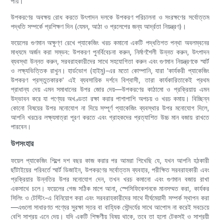
পায়।
উপকরণের অবক্ষয় রোধ করতে উৎপাদন দলকে উপকরণ পরিচালনা ও সংরক্ষণের সর্বোত্তম
পদ্ধতি সম্পর্কে প্রশিক্ষণ দিন (যেমন, আঠা ও প্রলেপের জন্য আর্দ্রতা নিয়ন্ত্রণ)।
ফয়েলের গুণমান অক্ষুণ্ণ রেখে প্যাকেজিং খরচ কমানো একটি পদ্ধতিগত পন্থা অবলম্বনের
মাধ্যমে অর্জন করা সম্ভব: উপকরণ পুনর্বিবেচনা করুন, নির্মাণশৈলী উন্নত করুন, উৎপাদন
ব্যবস্থা উন্নত করুন, সরবরাহকারীদের সাথে সহযোগিতা করুন এবং গুণমান নিয়ন্ত্রণকে স্মার্ট
ও লক্ষ্যভিত্তিক রাখুন। হার্ডভোগ (হাইমু)-এর মতো কোম্পানি, যারা 'কার্যকরী প্যাকেজিং
উপকরণ প্রস্তুতকারক' এই ব্যবসায়িক দর্শনে বিশ্বাসী, তারা কার্যকারিতাকেই প্রথম
প্রাধান্য দেয় এমন সমাধানের উপর জোর দেয়—উপকরণের কাঠামো ও প্রক্রিয়ায় এমন
উদ্ভাবন করে যা পণ্যের অখণ্ডতা রক্ষা করার পাশাপাশি অপচয় ও খরচ কমায়। বিচ্ছিন্ন
কোনো বিষয়ের উপর মনোযোগ না দিয়ে সম্পূর্ণ প্যাকেজিং ব্যবস্থার উপর মনোযোগ দিলে,
আপনি খরচের লক্ষ্যমাত্রা পূরণ করতে এবং গ্রাহকদের প্রত্যাশিত উচ্চ মান বজায় রাখতে
পারবেন।
উপসংহার
ফয়েল প্যাকেজিং শিল্পে দশ বছর কাজ করার পর আমরা শিখেছি যে, যখন আপনি হঠকারী
ছাঁটাইয়ের পরিবর্তে স্মার্ট ডিজাইন, উপকরণের সর্বোত্তম ব্যবহার, পরীক্ষিত সরবরাহকারী এবং
প্রক্রিয়ার উন্নতির উপর মনোযোগ দেন, তখন খরচ কমানো এবং গুণমান বজায় রাখা
একসাথে চলে। ফয়েলের গেজ সঠিক মাপে আনা, স্পেসিফিকেশনকে মানসম্মত করা, কার্যকর
সিলিং ও টেস্টিং-এ বিনিয়োগ করা এবং সরবরাহকারীদের সাথে দীর্ঘমেয়াদী সম্পর্ক স্থাপন করা
—এগুলো সাধারণত পণ্যের সুরক্ষা স্তর বা বাহ্যিক সৌন্দর্যের সাথে আপোস না করেই সবচেয়ে
বেশি সাশ্রয় এনে দেয়। যদি একটি শিক্ষণীয় বিষয় থাকে, তবে তা হলো টেকসই ও সাশ্রয়ী