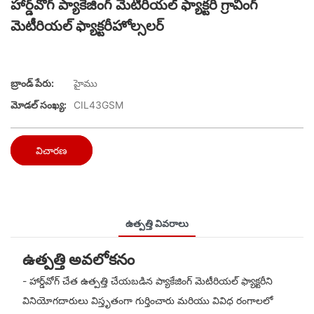
హార్డ్‌వోగ్ ప్యాకేజింగ్ మెటీరియల్ ఫ్యాక్టరీ గ్రావింగ్
మెటీరియల్ ఫ్యాక్టరీహోల్సలర్
బ్రాండ్ పేరు:
హైము
మోడల్ సంఖ్య:
CIL43GSM
విచారణ
ఉత్పత్తి వివరాలు
ఉత్పత్తి అవలోకనం
- హార్డ్‌వోగ్ చేత ఉత్పత్తి చేయబడిన ప్యాకేజింగ్ మెటీరియల్ ఫ్యాక్టరీని
వినియోగదారులు విస్తృతంగా గుర్తించారు మరియు వివిధ రంగాలలో