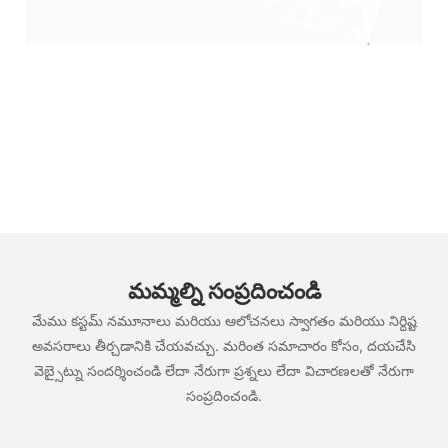
మమ్మల్ని సంప్రదించండి
మేము కస్టమ్ నమూనాలు మరియు ఆలోచనలు స్వాగతం మరియు నిర్దిష్ట
అవసరాలు తీర్చడానికి చేయవచ్చు. మరింత సమాచారం కోసం, దయచేసి
వెబ్సైట్ను సందర్శించండి లేదా నేరుగా ప్రశ్నలు లేదా విచారణలతో నేరుగా
సంప్రదించండి.